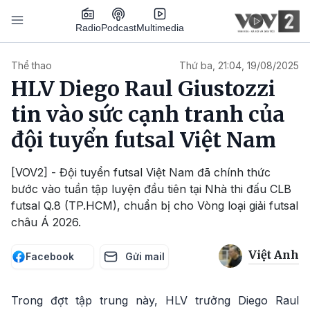
Nhảy đến nội dung
Podcast
Radio
Multimedia
Main navigation
Thể thao
Thứ ba, 21:04, 19/08/2025
HLV Diego Raul Giustozzi
tin vào sức cạnh tranh của
đội tuyển futsal Việt Nam
[VOV2] - Đội tuyển futsal Việt Nam đã chính thức
bước vào tuần tập luyện đầu tiên tại Nhà thi đấu CLB
futsal Q.8 (TP.HCM), chuẩn bị cho Vòng loại giải futsal
châu Á 2026.
Việt Anh
Facebook
Gửi mail
Trong đợt tập trung này, HLV trưởng Diego Raul