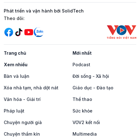
Phát triển và vận hành bởi SolidTech
Mạng xã hội
Theo dõi:
Trang chủ
Mới nhất
Xem nhiều
Podcast
Bàn và luận
Đời sống - Xã hội
Xóa nhà tạm, nhà dột nát
Giáo dục - Đào tạo
Văn hóa - Giải trí
Thể thao
Pháp luật
Sức khỏe
Chuyện người già
VOV2 kết nối
Chuyện thầm kín
Multimedia