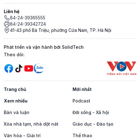
Liên hệ
84-24-39365555
84-24-39342724
41-43 phố Bà Triệu, phường Cửa Nam, TP. Hà Nội
Phát triển và vận hành bởi SolidTech
Mạng xã hội
Theo dõi:
Trang chủ
Mới nhất
Xem nhiều
Podcast
Bàn và luận
Đời sống - Xã hội
Xóa nhà tạm, nhà dột nát
Giáo dục - Đào tạo
Văn hóa - Giải trí
Thể thao