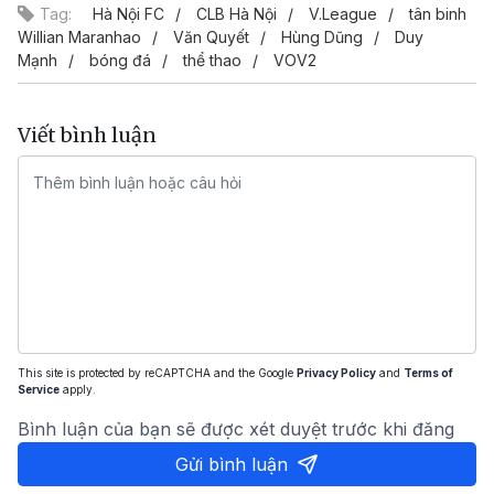
Tag:
Hà Nội FC
CLB Hà Nội
V.League
tân binh
Willian Maranhao
Văn Quyết
Hùng Dũng
Duy
Mạnh
bóng đá
thể thao
VOV2
Viết bình luận
This site is protected by reCAPTCHA and the Google
Privacy Policy
and
Terms of
Service
apply.
Bình luận của bạn sẽ được xét duyệt trước khi đăng
Gửi bình luận