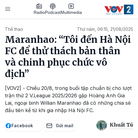
Nhảy đến nội dung
Podcast
Radio
Multimedia
Main navigation
Thể thao
Thứ năm, 06:15, 21/08/2025
Maranhao: “Tôi đến Hà Nội
FC để thử thách bản thân
và chinh phục chức vô
địch”
[VOV2] - Chiều 20/8, trong buổi tập chuẩn bị cho lượt
trận thứ 2 V.League 2025/2026 gặp Hoàng Anh Gia
Lai, ngoại binh Willian Maranhao đã có những chia sẻ
đầu tiên kể từ khi gia nhập Hà Nội FC.
Khuất Tú
Facebook
Gửi mail