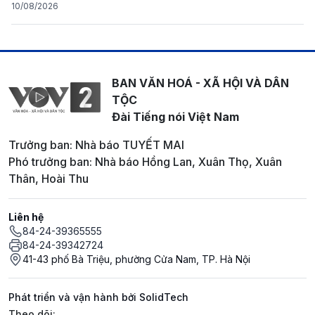
10/08/2026
BAN VĂN HOÁ - XÃ HỘI VÀ DÂN
TỘC
Đài Tiếng nói Việt Nam
Trưởng ban: Nhà báo TUYẾT MAI
Phó trưởng ban: Nhà báo Hồng Lan, Xuân Thọ, Xuân
Thân, Hoài Thu
Liên hệ
84-24-39365555
84-24-39342724
41-43 phố Bà Triệu, phường Cửa Nam, TP. Hà Nội
Phát triển và vận hành bởi SolidTech
Mạng xã hội
Theo dõi: