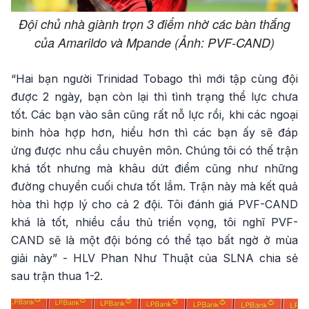
Đội chủ nhà giành trọn 3 điểm nhờ các bàn thắng
của Amarildo và Mpande (Ảnh: PVF-CAND)
“Hai bạn người Trinidad Tobago thì mới tập cùng đội
được 2 ngày, bạn còn lại thì tình trạng thể lực chưa
tốt. Các bạn vào sân cũng rất nỗ lực rồi, khi các ngoại
binh hòa hợp hơn, hiểu hơn thì các bạn ấy sẽ đáp
ứng được nhu cầu chuyên môn. Chúng tôi có thế trận
khá tốt nhưng mà khâu dứt điểm cũng như những
đường chuyền cuối chưa tốt lắm. Trận này mà kết quả
hòa thì hợp lý cho cả 2 đội. Tôi đánh giá PVF-CAND
khá là tốt, nhiều cầu thủ triển vọng, tôi nghĩ PVF-
CAND sẽ là một đội bóng có thể tạo bất ngờ ở mùa
giải này” - HLV Phan Như Thuật của SLNA chia sẻ
sau trận thua 1-2.