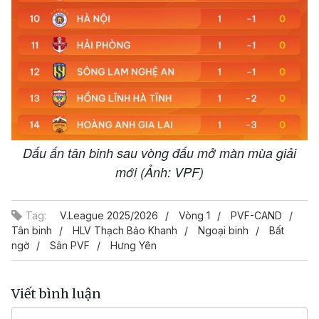
Dấu ấn tân binh sau vòng đấu mở màn mùa giải
mới (Ảnh: VPF)
Tag:
V.League 2025/2026
Vòng 1
PVF-CAND
Tân binh
HLV Thạch Bảo Khanh
Ngoại binh
Bất
ngờ
Sân PVF
Hưng Yên
Viết bình luận