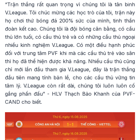
“Trận thắng rất quan trọng vì chúng tôi là tân binh
V.League. Tôi chúc mừng các học trò của tôi, trận này
họ chơi thứ bóng đá 200% sức của mình, tinh thần
đoàn kết cao. Chúng tôi là đội bóng cân bằng, có cầu
thủ lớn tuổi, có cầu thủ trẻ và có những cầu thủ ngoại
nhiều kinh nghiệm V.League. Có một điều hạnh phúc
đối với trung tâm PVF khi mà các cầu thủ trẻ vào sân
thì họ đã thể hiện được khả năng. Nhiều cầu thủ cũng
chỉ mới lần đầu tham gia V.League, đây là trận thắng
đầu tiên mang tính bản lề, cho các cầu thủ vững tin
tâm lý. V.League còn rất dài, chúng tôi luôn luôn cố
gắng phấn đấu” - HLV Thạch Bảo Khanh của PVF-
CAND cho biết.