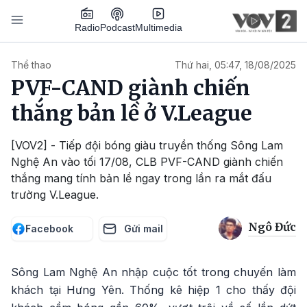
Nhảy đến nội dung
Podcast
Radio
Multimedia
Main navigation
Thể thao
Thứ hai, 05:47, 18/08/2025
PVF-CAND giành chiến
thắng bản lề ở V.League
[VOV2] - Tiếp đội bóng giàu truyền thống Sông Lam
Nghệ An vào tối 17/08, CLB PVF-CAND giành chiến
thắng mang tính bản lề ngay trong lần ra mắt đấu
trường V.League.
Ngô Đức
Facebook
Gửi mail
Sông Lam Nghệ An nhập cuộc tốt trong chuyến làm
khách tại Hưng Yên. Thống kê hiệp 1 cho thấy đội