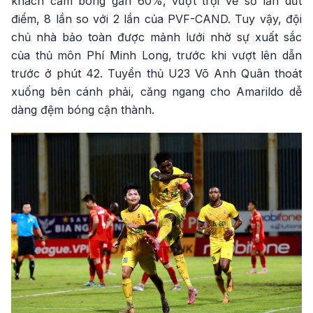
khách cầm bóng gần 60%, vượt trội về số lần dứt
điểm, 8 lần so với 2 lần của PVF-CAND. Tuy vậy, đội
chủ nhà bảo toàn được mảnh lưới nhờ sự xuất sắc
của thủ môn Phí Minh Long, trước khi vượt lên dẫn
trước ở phút 42. Tuyển thủ U23 Võ Anh Quân thoát
xuống bên cánh phải, căng ngang cho Amarildo dễ
dàng đệm bóng cận thành.