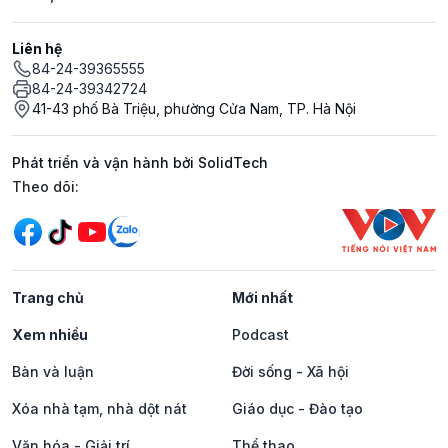
Liên hệ
84-24-39365555
84-24-39342724
41-43 phố Bà Triệu, phường Cửa Nam, TP. Hà Nội
Phát triển và vận hành bởi SolidTech
Mạng xã hội
Theo dõi:
Trang chủ
Mới nhất
Xem nhiều
Podcast
Bàn và luận
Đời sống - Xã hội
Xóa nhà tạm, nhà dột nát
Giáo dục - Đào tạo
Văn hóa - Giải trí
Thể thao