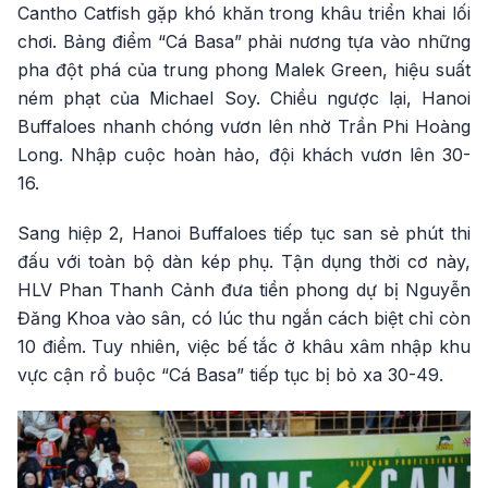
Cantho Catfish gặp khó khăn trong khâu triển khai lối
chơi. Bảng điểm “Cá Basa” phải nương tựa vào những
pha đột phá của trung phong Malek Green, hiệu suất
ném phạt của Michael Soy. Chiều ngược lại, Hanoi
Buffaloes nhanh chóng vươn lên nhờ Trần Phi Hoàng
Long. Nhập cuộc hoàn hảo, đội khách vươn lên 30-
16.
Sang hiệp 2, Hanoi Buffaloes tiếp tục san sẻ phút thi
đấu với toàn bộ dàn kép phụ. Tận dụng thời cơ này,
HLV Phan Thanh Cảnh đưa tiền phong dự bị Nguyễn
Đăng Khoa vào sân, có lúc thu ngắn cách biệt chỉ còn
10 điểm. Tuy nhiên, việc bế tắc ở khâu xâm nhập khu
vực cận rổ buộc “Cá Basa” tiếp tục bị bỏ xa 30-49.