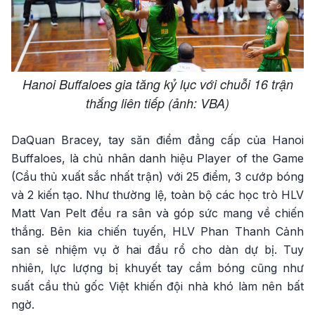
Hanoi Buffaloes gia tăng kỷ lục với chuỗi 16 trận
thắng liên tiếp (ảnh: VBA)
DaQuan Bracey, tay săn điểm đẳng cấp của Hanoi
Buffaloes, là chủ nhân danh hiệu Player of the Game
(Cầu thủ xuất sắc nhất trận) với 25 điểm, 3 cướp bóng
và 2 kiến tạo. Như thường lệ, toàn bộ các học trò HLV
Matt Van Pelt đều ra sân và góp sức mang về chiến
thắng. Bên kia chiến tuyến, HLV Phan Thanh Cảnh
san sẻ nhiệm vụ ở hai đầu rổ cho dàn dự bị. Tuy
nhiên, lực lượng bị khuyết tay cầm bóng cũng như
suất cầu thủ gốc Việt khiến đội nhà khó làm nên bất
ngờ.