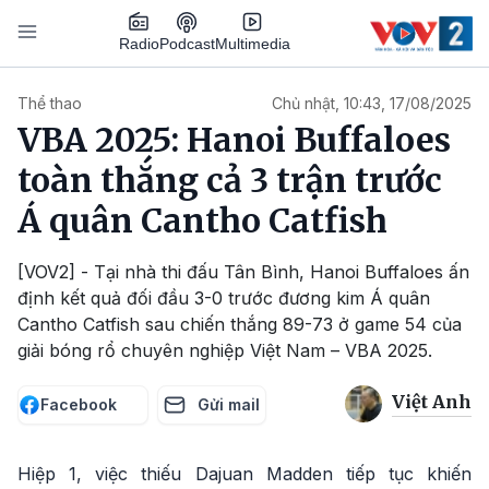
Nhảy đến nội dung
Podcast
Radio
Multimedia
Main navigation
Thể thao
Chủ nhật, 10:43, 17/08/2025
VBA 2025: Hanoi Buffaloes
toàn thắng cả 3 trận trước
Á quân Cantho Catfish
[VOV2] - Tại nhà thi đấu Tân Bình, Hanoi Buffaloes ấn
định kết quả đối đầu 3-0 trước đương kim Á quân
Cantho Catfish sau chiến thắng 89-73 ở game 54 của
giải bóng rổ chuyên nghiệp Việt Nam – VBA 2025.
Việt Anh
Facebook
Gửi mail
Hiệp 1, việc thiếu Dajuan Madden tiếp tục khiến