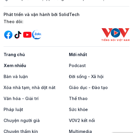
Phát triển và vận hành bởi SolidTech
Mạng xã hội
Theo dõi:
Trang chủ
Mới nhất
Xem nhiều
Podcast
Bàn và luận
Đời sống - Xã hội
Xóa nhà tạm, nhà dột nát
Giáo dục - Đào tạo
Văn hóa - Giải trí
Thể thao
Pháp luật
Sức khỏe
Chuyện người già
VOV2 kết nối
Chuyện thầm kín
Multimedia