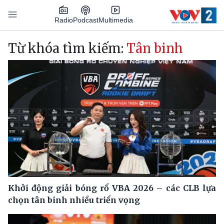
Nhảy đến nội dung
Podcast
Radio
Multimedia
Main navigation
Từ khóa tìm kiếm:
Tân binh
Khởi động giải bóng rổ VBA 2026 – các CLB lựa
chọn tân binh nhiều triển vọng