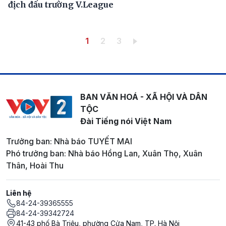
địch đấu trường V.League
Pagination
Trang hiện thời
Trang
Trang
1
2
3
BAN VĂN HOÁ - XÃ HỘI VÀ DÂN
TỘC
Đài Tiếng nói Việt Nam
Trưởng ban: Nhà báo TUYẾT MAI
Phó trưởng ban: Nhà báo Hồng Lan, Xuân Thọ, Xuân
Thân, Hoài Thu
Liên hệ
84-24-39365555
84-24-39342724
41-43 phố Bà Triệu, phường Cửa Nam, TP. Hà Nội