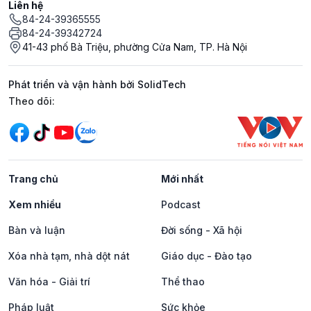
Liên hệ
84-24-39365555
84-24-39342724
41-43 phố Bà Triệu, phường Cửa Nam, TP. Hà Nội
Phát triển và vận hành bởi SolidTech
Mạng xã hội
Theo dõi:
Trang chủ
Mới nhất
Xem nhiều
Podcast
Bàn và luận
Đời sống - Xã hội
Xóa nhà tạm, nhà dột nát
Giáo dục - Đào tạo
Văn hóa - Giải trí
Thể thao
Pháp luật
Sức khỏe