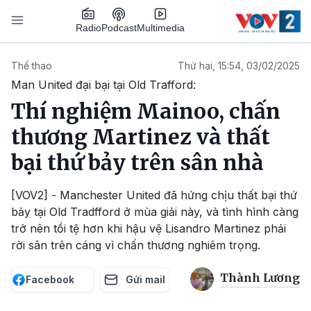
Nhảy đến nội dung
Podcast
Radio
Multimedia
Main navigation
Thể thao
Thứ hai, 15:54, 03/02/2025
Man United đại bại tại Old Trafford:
Thí nghiệm Mainoo, chấn
thương Martinez và thất
bại thứ bảy trên sân nhà
[VOV2] - Manchester United đã hứng chịu thất bại thứ
bảy tại Old Tradfford ở mùa giải này, và tình hình càng
trở nên tồi tệ hơn khi hậu vệ Lisandro Martinez phải
rời sân trên cáng vì chấn thương nghiêm trọng.
Thành Lương
Facebook
Gửi mail