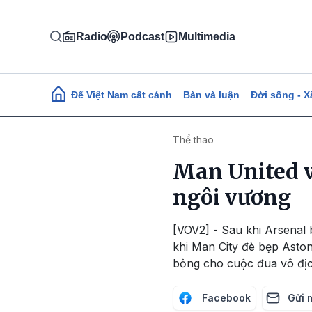
Nhảy đến nội dung
Radio
Podcast
Multimedia
Main navigation
Để Việt Nam cất cánh
Bàn và luận
Đời sống - X
Thể thao
Man United v
ngôi vương
[VOV2] - Sau khi Arsenal 
khi Man City đè bẹp Aston
bỏng cho cuộc đua vô địc
Facebook
Gửi 