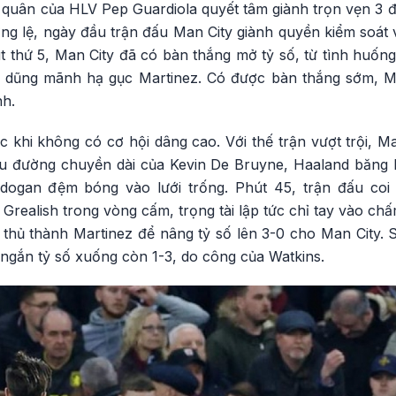
 quân của HLV Pep Guardiola quyết tâm giành trọn vẹn 3 đ
ng lệ, ngày đầu trận đấu Man City giành quyền kiểm soát 
t thứ 5, Man City đã có bàn thắng mở tỷ số, từ tình huốn
 dũng mãnh hạ gục Martinez. Có được bàn thắng sớm, Man
nh.
c khi không có cơ hội dâng cao. Với thế trận vượt trội, 
sau đường chuyền dài của Kevin De Bruyne, Haaland băng 
ogan đệm bóng vào lưới trống. Phút 45, trận đấu coi
Grealish trong vòng cấm, trọng tài lập tức chỉ tay vào ch
hủ thành Martinez để nâng tỷ số lên 3-0 cho Man City. Sa
ngắn tỷ số xuống còn 1-3, do công của Watkins.