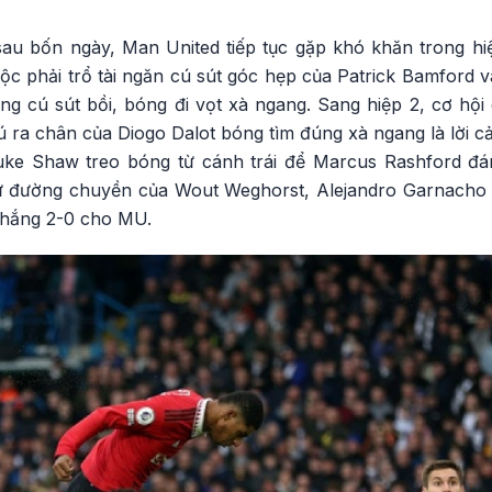
sau bốn ngày, Man United tiếp tục gặp khó khăn trong hiệ
c phải trổ tài ngăn cú sút góc hẹp của Patrick Bamford v
ung cú sút bồi, bóng đi vọt xà ngang. Sang hiệp 2, cơ hộ
cú ra chân của Diogo Dalot bóng tìm đúng xà ngang là lời
uke Shaw treo bóng từ cánh trái để Marcus Rashford đán
 từ đường chuyền của Wout Weghorst, Alejandro Garnacho 
thắng 2-0 cho MU.