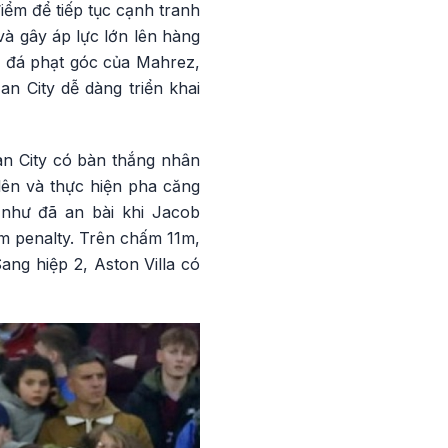
iểm để tiếp tục cạnh tranh
và gây áp lực lớn lên hàng
g đá phạt góc của Mahrez,
 City dễ dàng triển khai
Man City có bàn thắng nhân
lên và thực hiện pha căng
 như đã an bài khi Jacob
ấm penalty. Trên chấm 11m,
ng hiệp 2, Aston Villa có