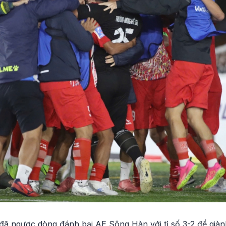
đã ngược dòng đánh bại AE Sông Hàn với tỉ số 3-2 để giàn