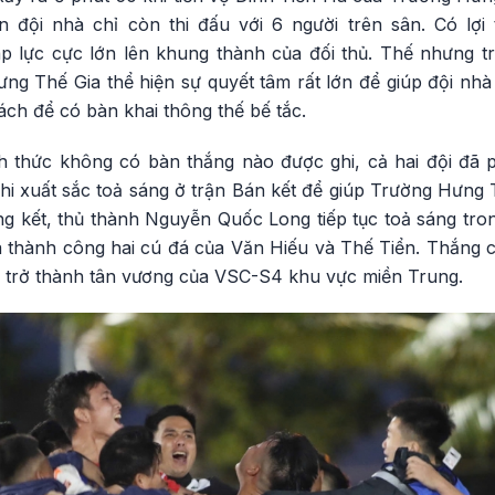
n đội nhà chỉ còn thi đấu với 6 người trên sân. Có lợ
áp lực cực lớn lên khung thành của đối thủ. Thế nhưng 
g Thế Gia thể hiện sự quyết tâm rất lớn để giúp đội nhà 
cách để có bàn khai thông thế bế tắc.
h thức không có bàn thắng nào được ghi, cả hai đội đã 
khi xuất sắc toả sáng ở trận Bán kết để giúp Trường Hưng
g kết, thủ thành Nguyễn Quốc Long tiếp tục toả sáng tron
 thành công hai cú đá của Văn Hiếu và Thế Tiển. Thắng 
 trở thành tân vương của VSC-S4 khu vực miền Trung.