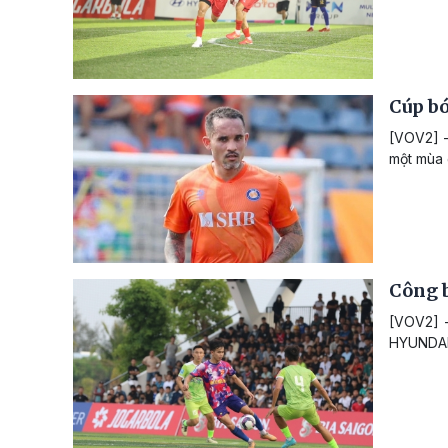
Cúp bó
[VOV2] -
một mùa 
Công 
[VOV2] -
HYUNDAI