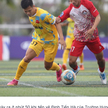
xảy ra ở phút 50 khi tiền vệ Đinh Tiến Hà của Trường Hưn