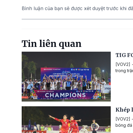
Bình luận của bạn sẽ được xét duyệt trước khi đ
Tin liên quan
TIG FC
[VOV2] -
trong tr
Khép l
[VOV2] -
bóng đá 