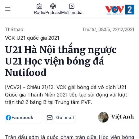
Nhảy đến nội dung
Podcast
Radio
Multimedia
Main navigation
Thể thao
Thứ tư, 08:05, 22/12/2021
VCK U21 quốc gia 2021
U21 Hà Nội thắng ngược
U21 Học viện bóng đá
Nutifood
[VOV2] - Chiều 21/12, VCK giải bóng đá vô địch U21
Quốc gia Thanh Niên 2021 tiếp tục sôi động với lượt
trận thứ 2 bảng B tại Trung tâm PVF.
Việt Anh
Facebook
Gửi mail
Trận đấu sớm là cuộc chạm trán giữa Học viện bóng