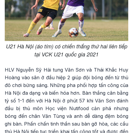
U21 Hà Nội (áo tím) có chiến thắng thứ hai liên tiếp
tại VCK U21 quốc gia 2021
HLV Nguyễn Sỹ Hải tung Văn Sơn và Thái Khắc Huy
Hoàng vào sân ở đầu hiệp 2 giúp đội bóng đến từ thủ
đô chơi bừng sáng. Những pha phối hợp tấn công của
Hà Nội đa dạng và biến hóa hơn. Bàn thắng cân bằng
tỷ số 1-1 đến với Hà Nội ở phút 57 khi Văn Sơn đánh
đầu bị thủ môn Học viện Nutifood cản phá nhưng
bóng đến chân Văn Tùng và anh dễ dàng đệm bóng
ghi bàn. Phấn chấn tinh thần sau bàn gỡ hòa, các cầu
thủ Hà Nội tiếp tục triển khai tấn công tốt và được đền