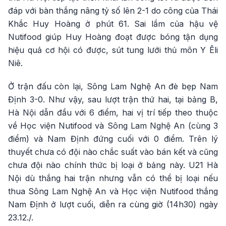
đáp với bàn thắng nâng tỷ số lên 2-1 do công của Thái
Khắc Huy Hoàng ở phút 61. Sai lầm của hậu vệ
Nutifood giúp Huy Hoàng đoạt được bóng tận dụng
hiệu quả cơ hội có được, sút tung lưới thủ môn Y Êli
Niê.
Ở trận đấu còn lại, Sông Lam Nghệ An đè bẹp Nam
Định 3-0. Như vậy, sau lượt trận thứ hai, tại bảng B,
Hà Nội dẫn đầu với 6 điểm, hai vị trí tiếp theo thuộc
về Học viện Nutifood và Sông Lam Nghệ An (cùng 3
điểm) và Nam Định đứng cuối với 0 điểm. Trên lý
thuyết chưa có đội nào chắc suất vào bán kết và cũng
chưa đội nào chính thức bị loại ở bảng này. U21 Hà
Nội dù thắng hai trận nhưng vẫn có thể bị loại nếu
thua Sông Lam Nghệ An và Học viện Nutifood thắng
Nam Định ở lượt cuối, diễn ra cùng giờ (14h30) ngày
23.12./.