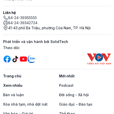
Liên hệ
84-24-39365555
84-24-39342724
41-43 phố Bà Triệu, phường Cửa Nam, TP. Hà Nội
Phát triển và vận hành bởi SolidTech
Mạng xã hội
Theo dõi:
Trang chủ
Mới nhất
Xem nhiều
Podcast
Bàn và luận
Đời sống - Xã hội
Xóa nhà tạm, nhà dột nát
Giáo dục - Đào tạo
Văn hóa - Giải trí
Thể thao