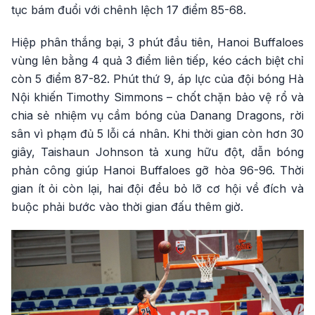
tục bám đuổi với chênh lệch 17 điểm 85-68.
Hiệp phân thắng bại, 3 phút đầu tiên, Hanoi Buffaloes
vùng lên bằng 4 quả 3 điểm liên tiếp, kéo cách biệt chỉ
còn 5 điểm 87-82. Phút thứ 9, áp lực của đội bóng Hà
Nội khiến Timothy Simmons – chốt chặn bảo vệ rổ và
chia sẻ nhiệm vụ cầm bóng của Danang Dragons, rời
sân vì phạm đủ 5 lỗi cá nhân. Khi thời gian còn hơn 30
giây, Taishaun Johnson tả xung hữu đột, dẫn bóng
phản công giúp Hanoi Buffaloes gỡ hòa 96-96. Thời
gian ít ỏi còn lại, hai đội đều bỏ lỡ cơ hội về đích và
buộc phải bước vào thời gian đấu thêm giờ.