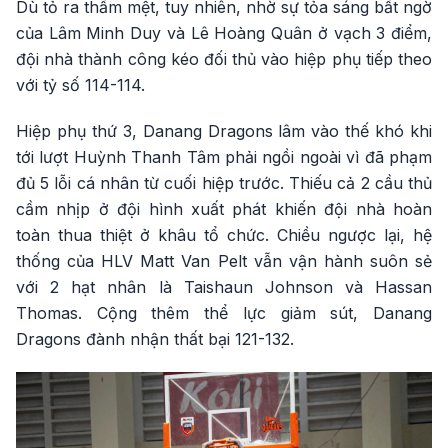
Dù tỏ ra thấm mệt, tuy nhiên, nhờ sự tỏa sáng bất ngờ
của Lâm Minh Duy và Lê Hoàng Quân ở vạch 3 điểm,
đội nhà thành công kéo đối thủ vào hiệp phụ tiếp theo
với tỷ số 114-114.
Hiệp phụ thứ 3, Danang Dragons lâm vào thế khó khi
tới lượt Huỳnh Thanh Tâm phải ngồi ngoài vì đã phạm
đủ 5 lỗi cá nhân từ cuối hiệp trước. Thiếu cả 2 cầu thủ
cầm nhịp ở đội hình xuất phát khiến đội nhà hoàn
toàn thua thiệt ở khâu tổ chức. Chiều ngược lại, hệ
thống của HLV Matt Van Pelt vẫn vận hành suôn sẻ
với 2 hạt nhân là Taishaun Johnson và Hassan
Thomas. Cộng thêm thể lực giảm sút, Danang
Dragons đành nhận thất bại 121-132.