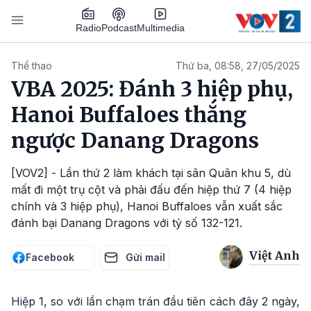
Nhảy đến nội dung
Podcast
Radio
Multimedia
Main navigation
Thể thao
Thứ ba, 08:58, 27/05/2025
VBA 2025: Đánh 3 hiệp phụ,
Hanoi Buffaloes thắng
ngược Danang Dragons
[VOV2] - Lần thứ 2 làm khách tại sân Quân khu 5, dù
mất đi một trụ cột và phải đấu đến hiệp thứ 7 (4 hiệp
chính và 3 hiệp phụ), Hanoi Buffaloes vẫn xuất sắc
đánh bại Danang Dragons với tỷ số 132-121.
Việt Anh
Facebook
Gửi mail
Hiệp 1, so với lần chạm trán đầu tiên cách đây 2 ngày,