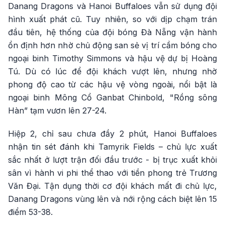
Danang Dragons và Hanoi Buffaloes vẫn sử dụng đội
hình xuất phát cũ. Tuy nhiên, so với dịp chạm trán
đầu tiên, hệ thống của đội bóng Đà Nẵng vận hành
ổn định hơn nhờ chủ động san sẻ vị trí cầm bóng cho
ngoại binh Timothy Simmons và hậu vệ dự bị Hoàng
Tú. Dù có lúc để đội khách vượt lên, nhưng nhờ
phong độ cao từ các hậu vệ vòng ngoài, nổi bật là
ngoại binh Mông Cổ Ganbat Chinbold, "Rồng sông
Hàn” tạm vươn lên 27-24.
Hiệp 2, chỉ sau chưa đầy 2 phút, Hanoi Buffaloes
nhận tin sét đánh khi Tamyrik Fields – chủ lực xuất
sắc nhất ở lượt trận đối đầu trước - bị trục xuất khỏi
sân vì hành vi phi thể thao với tiền phong trẻ Trương
Văn Đại. Tận dụng thời cơ đội khách mất đi chủ lực,
Danang Dragons vùng lên và nới rộng cách biệt lên 15
điểm 53-38.