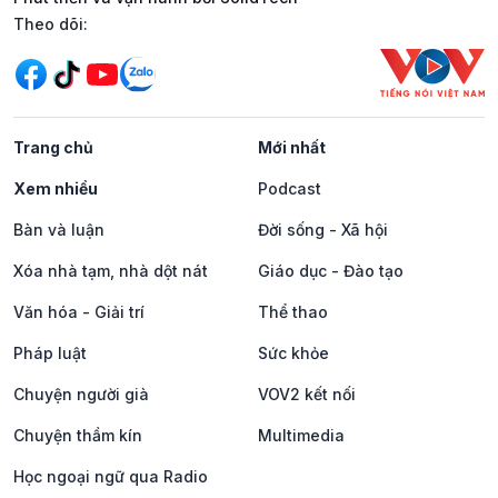
Mạng xã hội
Theo dõi:
Trang chủ
Mới nhất
Xem nhiều
Podcast
Bàn và luận
Đời sống - Xã hội
Xóa nhà tạm, nhà dột nát
Giáo dục - Đào tạo
Văn hóa - Giải trí
Thể thao
Pháp luật
Sức khỏe
Chuyện người già
VOV2 kết nối
Chuyện thầm kín
Multimedia
Học ngoại ngữ qua Radio