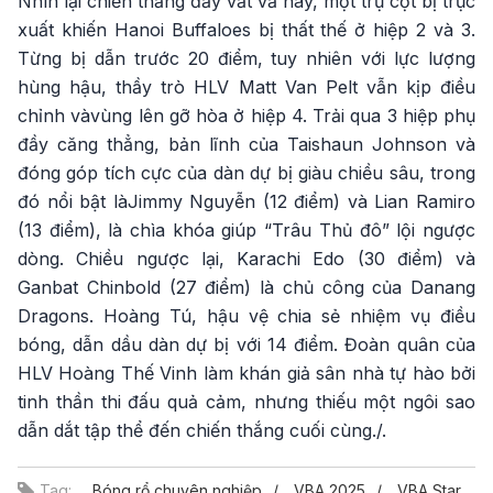
Nhìn lại chiến thắng đầy vất vả này, một trụ cột bị trục
xuất khiến Hanoi Buffaloes bị thất thế ở hiệp 2 và 3.
Từng bị dẫn trước 20 điểm, tuy nhiên với lực lượng
hùng hậu, thầy trò HLV Matt Van Pelt vẫn kịp điều
chỉnh vàvùng lên gỡ hòa ở hiệp 4. Trải qua 3 hiệp phụ
đầy căng thẳng, bản lĩnh của Taishaun Johnson và
đóng góp tích cực của dàn dự bị giàu chiều sâu, trong
đó nổi bật làJimmy Nguyễn (12 điểm) và Lian Ramiro
(13 điểm), là chìa khóa giúp “Trâu Thủ đô” lội ngược
dòng. Chiều ngược lại, Karachi Edo (30 điểm) và
Ganbat Chinbold (27 điểm) là chủ công của Danang
Dragons. Hoàng Tú, hậu vệ chia sẻ nhiệm vụ điều
bóng, dẫn dầu dàn dự bị với 14 điểm. Đoàn quân của
HLV Hoàng Thế Vinh làm khán giả sân nhà tự hào bởi
tinh thần thi đấu quả cảm, nhưng thiếu một ngôi sao
dẫn dắt tập thể đến chiến thắng cuối cùng./.
Tag:
Bóng rổ chuyên nghiệp
VBA 2025
VBA Star