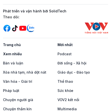
Phát triển và vận hành bởi SolidTech
Mạng xã hội
Theo dõi:
Trang chủ
Mới nhất
Xem nhiều
Podcast
Bàn và luận
Đời sống - Xã hội
Xóa nhà tạm, nhà dột nát
Giáo dục - Đào tạo
Văn hóa - Giải trí
Thể thao
Pháp luật
Sức khỏe
Chuyện người già
VOV2 kết nối
Chuyện thầm kín
Multimedia