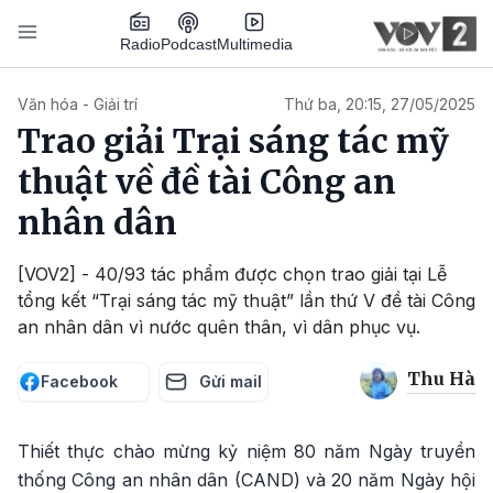
Nhảy đến nội dung
Podcast
Radio
Multimedia
Main navigation
Văn hóa - Giải trí
Thứ ba, 20:15, 27/05/2025
Trao giải Trại sáng tác mỹ
thuật về đề tài Công an
nhân dân
[VOV2] - 40/93 tác phẩm được chọn trao giải tại Lễ
tổng kết “Trại sáng tác mỹ thuật” lần thứ V đề tài Công
an nhân dân vì nước quên thân, vì dân phục vụ.
Thu Hà
Facebook
Gửi mail
Thiết thực chào mừng kỷ niệm 80 năm Ngày truyền
thống Công an nhân dân (CAND) và 20 năm Ngày hội