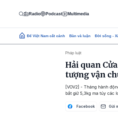
Nhảy đến nội dung
Radio
Podcast
Multimedia
Main navigation
Để Việt Nam cất cánh
Bàn và luận
Đời sống - X
Pháp luật
Hải quan Cửa 
tượng vận c
[VOV2] - Tháng hành động
bắt giữ 5,3kg ma túy các lo
Facebook
Gửi 