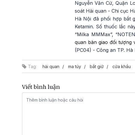
Nguyễn Văn Cừ, Quận Long
soát Hải quan - Chi cục H
Hà Nội đã phối hợp bắt g
Ketamin. Số thuốc lắc này
“Milka MMMax”, “NOTE
quan bàn giao đối tượng 
(PC04) - Công an TP. Hà Nộ
Tag:
hải quan
ma túy
bắt giữ
cửa khẩu
Viết bình luận