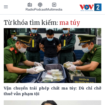
Nhảy đến nội dung
Podcast
Radio
Multimedia
Main navigation
Từ khóa tìm kiếm:
ma túy
Vận chuyển trái phép chất ma túy: Dù chỉ chở
thuê vẫn phạm tội