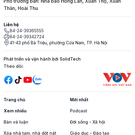
Phó trưởng ban: Nhà báo Hồng Lan, Xuân Thọ, Xuân
Thân, Hoài Thu
Liên hệ
84-24-39365555
84-24-39342724
41-43 phố Bà Triệu, phường Cửa Nam, TP. Hà Nội
Phát triển và vận hành bởi SolidTech
Mạng xã hội
Theo dõi:
Trang chủ
Mới nhất
Xem nhiều
Podcast
Bàn và luận
Đời sống - Xã hội
Xóa nhà tạm, nhà dột nát
Giáo dục - Đào tạo