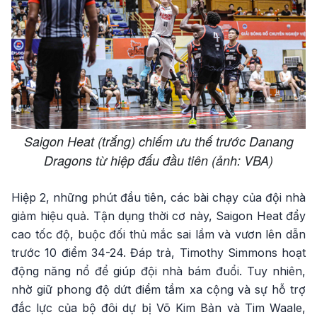
Saigon Heat (trắng) chiếm ưu thế trước Danang
Dragons từ hiệp đấu đầu tiên (ảnh: VBA)
Hiệp 2, những phút đầu tiên, các bài chạy của đội nhà
giảm hiệu quả. Tận dụng thời cơ này, Saigon Heat đẩy
cao tốc độ, buộc đối thủ mắc sai lầm và vươn lên dẫn
trước 10 điểm 34-24. Đáp trả, Timothy Simmons hoạt
động năng nổ để giúp đội nhà bám đuổi. Tuy nhiên,
nhờ giữ phong độ dứt điểm tầm xa cộng và sự hỗ trợ
đắc lực của bộ đôi dự bị Võ Kim Bản và Tim Waale,