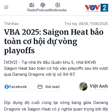
Nhảy đến nội dung
Podcast
Radio
Multimedia
Main navigation
Thể thao
Thứ hai, 08:56, 11/08/2025
VBA 2025: Saigon Heat bảo
toàn cơ hội dự vòng
playoffs
[VOV2] - Tại nhà thi đấu Quân khu 5, nhà ĐKVĐ
Saigon Heat bảo toàn cơ hội vào playoffs sau khi vượt
qua Danang Dragons với tỷ số 94-87.
Việt Anh
Facebook
Gửi mail
Dịp đụng độ cuối cùng tại vòng bảng giữa Danang
Dragons và Saigon Heat có ý nghĩa quan trọng bởi đội