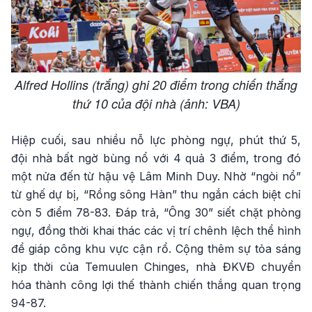
Alfred Hollins (trắng) ghi 20 điểm trong chiến thắng
thứ 10 của đội nhà (ảnh: VBA)
Hiệp cuối, sau nhiều nỗ lực phòng ngự, phút thứ 5,
đội nhà bất ngờ bùng nổ với 4 quả 3 điểm, trong đó
một nửa đến từ hậu vệ Lâm Minh Duy. Nhờ “ngòi nổ”
từ ghế dự bị, “Rồng sông Hàn” thu ngắn cách biệt chỉ
còn 5 điểm 78-83. Đáp trả, “Ông 30” siết chặt phòng
ngự, đồng thời khai thác các vị trí chênh lệch thể hình
để giáp công khu vực cận rổ. Cộng thêm sự tỏa sáng
kịp thời của Temuulen Chinges, nhà ĐKVĐ chuyển
hóa thành công lợi thế thành chiến thắng quan trọng
94-87.