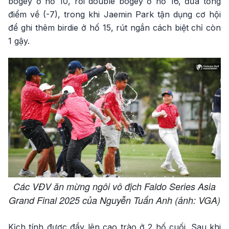
bogey ở hố 10, rồi double bogey ở hố 16, đưa tổng
điểm về (-7), trong khi Jaemin Park tận dụng cơ hội
để ghi thêm birdie ở hố 15, rút ngắn cách biệt chỉ còn
1 gậy.
Các VĐV ăn mừng ngôi vô địch Faldo Series Asia
Grand Final 2025 của Nguyễn Tuấn Anh (ảnh: VGA)
Kịch tính được đẩy lên cao trào ở 2 hố cuối. Sau khi