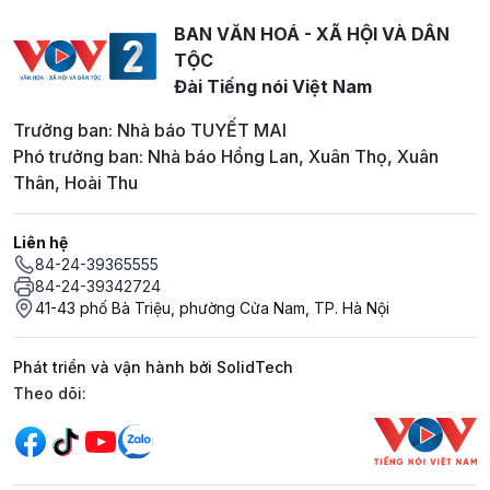
BAN VĂN HOÁ - XÃ HỘI VÀ DÂN
TỘC
Đài Tiếng nói Việt Nam
Trưởng ban: Nhà báo TUYẾT MAI
Phó trưởng ban: Nhà báo Hồng Lan, Xuân Thọ, Xuân
Thân, Hoài Thu
Liên hệ
84-24-39365555
84-24-39342724
41-43 phố Bà Triệu, phường Cửa Nam, TP. Hà Nội
Phát triển và vận hành bởi SolidTech
Mạng xã hội
Theo dõi: