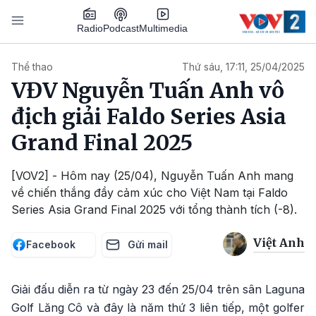
Nhảy đến nội dung
Podcast
Radio
Multimedia
Main navigation
Thể thao
Thứ sáu, 17:11, 25/04/2025
VĐV Nguyễn Tuấn Anh vô
địch giải Faldo Series Asia
Grand Final 2025
[VOV2] - Hôm nay (25/04), Nguyễn Tuấn Anh mang
về chiến thắng đầy cảm xúc cho Việt Nam tại Faldo
Series Asia Grand Final 2025 với tổng thành tích (-8).
Việt Anh
Facebook
Gửi mail
Giải đấu diễn ra từ ngày 23 đến 25/04 trên sân Laguna
Golf Lăng Cô và đây là năm thứ 3 liên tiếp, một golfer