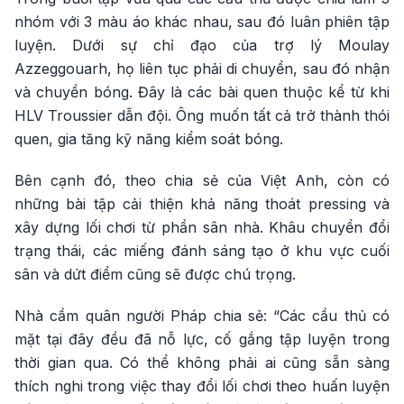
nhóm với 3 màu áo khác nhau, sau đó luân phiên tập
luyện. Dưới sự chỉ đạo của trợ lý Moulay
Azzeggouarh, họ liên tục phải di chuyển, sau đó nhận
và chuyền bóng. Đây là các bài quen thuộc kể từ khi
HLV Troussier dẫn đội. Ông muốn tất cả trở thành thói
quen, gia tăng kỹ năng kiểm soát bóng.
Bên cạnh đó, theo chia sẻ của Việt Anh, còn có
những bài tập cải thiện khả năng thoát pressing và
xây dựng lối chơi từ phần sân nhà. Khâu chuyển đổi
trạng thái, các miếng đánh sáng tạo ở khu vực cuối
sân và dứt điểm cũng sẽ được chú trọng.
Nhà cầm quân người Pháp chia sẻ: “Các cầu thủ có
mặt tại đây đều đã nỗ lực, cố gắng tập luyện trong
thời gian qua. Có thể không phải ai cũng sẵn sàng
thích nghi trong việc thay đổi lối chơi theo huấn luyện