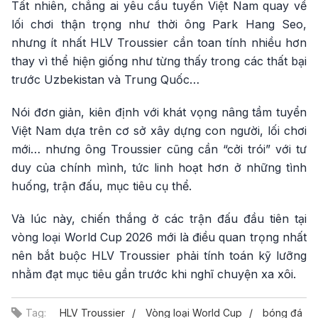
Tất nhiên, chẳng ai yêu cầu tuyển Việt Nam quay về
lối chơi thận trọng như thời ông Park Hang Seo,
nhưng ít nhất HLV Troussier cần toan tính nhiều hơn
thay vì thể hiện giống như từng thấy trong các thất bại
trước Uzbekistan và Trung Quốc…
Nói đơn giản, kiên định với khát vọng nâng tầm tuyển
Việt Nam dựa trên cơ sở xây dựng con người, lối chơi
mới… nhưng ông Troussier cũng cần “cởi trói” với tư
duy của chính mình, tức linh hoạt hơn ở những tình
huống, trận đấu, mục tiêu cụ thể.
Và lúc này, chiến thắng ở các trận đấu đầu tiên tại
vòng loại World Cup 2026 mới là điều quan trọng nhất
nên bắt buộc HLV Troussier phải tính toán kỹ lưỡng
nhằm đạt mục tiêu gần trước khi nghĩ chuyện xa xôi.
Tag:
HLV Troussier
Vòng loại World Cup
bóng đá