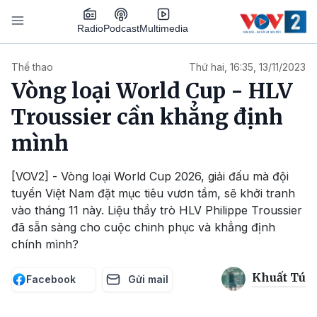
Nhảy đến nội dung
Podcast
Radio
Multimedia
Main navigation
Thể thao
Thứ hai, 16:35, 13/11/2023
Vòng loại World Cup - HLV
Troussier cần khẳng định
mình
[VOV2] - Vòng loại World Cup 2026, giải đấu mà đội
tuyển Việt Nam đặt mục tiêu vươn tầm, sẽ khởi tranh
vào tháng 11 này. Liệu thầy trò HLV Philippe Troussier
đã sẵn sàng cho cuộc chinh phục và khẳng định
chính mình?
Khuất Tú
Facebook
Gửi mail