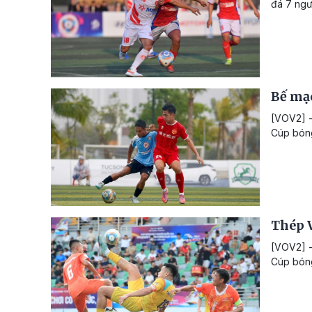
đá 7 ngư
Bế mạc
[VOV2] -
Cúp bóng
Thép V
[VOV2] -
Cúp bóng