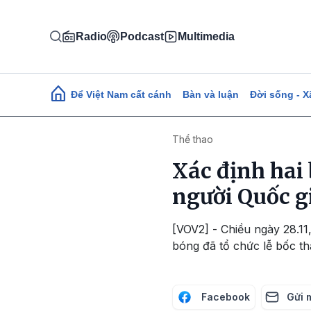
Nhảy đến nội dung
Radio
Podcast
Multimedia
Main navigation
Để Việt Nam cất cánh
Bàn và luận
Đời sống - X
Thể thao
Xác định hai
người Quốc g
[VOV2] - Chiều ngày 28.1
bóng đã tổ chức lễ bốc th
Facebook
Gửi 