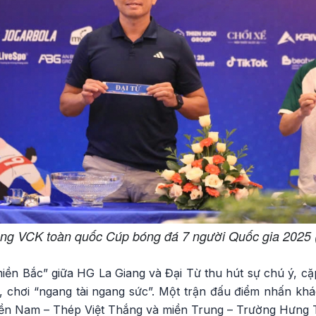
ng VCK toàn quốc Cúp bóng đá 7 người Quốc gia 2025 (ả
miền Bắc” giữa HG La Giang và Đại Từ thu hút sự chú ý, c
 chơi “ngang tài ngang sức”. Một trận đấu điểm nhấn khác
ền Nam – Thép Việt Thắng và miền Trung – Trường Hưng T