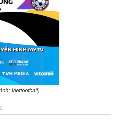
nh: Vietfootball)
S5