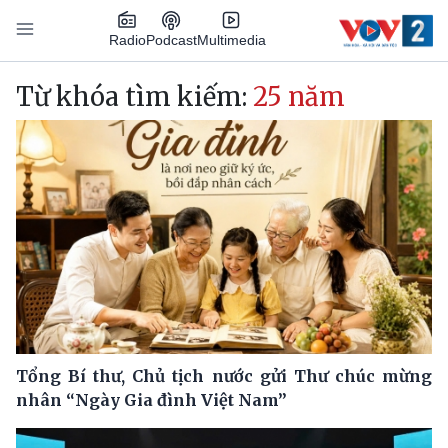
Nhảy đến nội dung
Podcast
Radio
Multimedia
Main navigation
Từ khóa tìm kiếm:
25 năm
Tổng Bí thư, Chủ tịch nước gửi Thư chúc mừng
nhân “Ngày Gia đình Việt Nam”