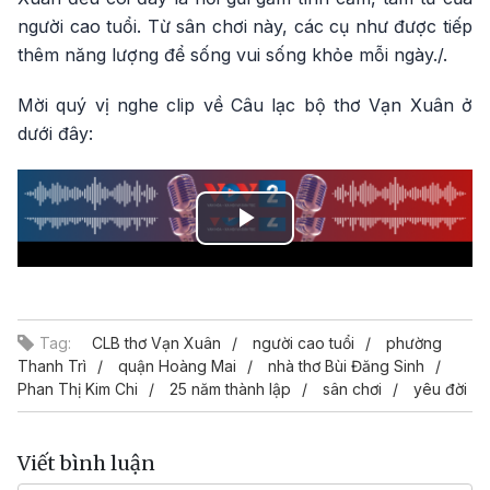
người cao tuổi. Từ sân chơi này, các cụ như được tiếp
thêm năng lượng để sống vui sống khỏe mỗi ngày./.
Mời quý vị nghe clip về Câu lạc bộ thơ Vạn Xuân ở
dưới đây:
Play
Video
Tag:
CLB thơ Vạn Xuân
người cao tuổi
phường
Thanh Trì
quận Hoàng Mai
nhà thơ Bùi Đăng Sinh
Phan Thị Kim Chi
25 năm thành lập
sân chơi
yêu đời
Viết bình luận