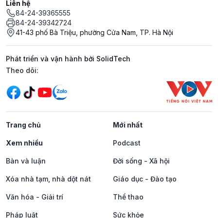
Liên hệ
84-24-39365555
84-24-39342724
41-43 phố Bà Triệu, phường Cửa Nam, TP. Hà Nội
Phát triển và vận hành bởi SolidTech
Mạng xã hội
Theo dõi:
Trang chủ
Mới nhất
Xem nhiều
Podcast
Bàn và luận
Đời sống - Xã hội
Xóa nhà tạm, nhà dột nát
Giáo dục - Đào tạo
Văn hóa - Giải trí
Thể thao
Pháp luật
Sức khỏe