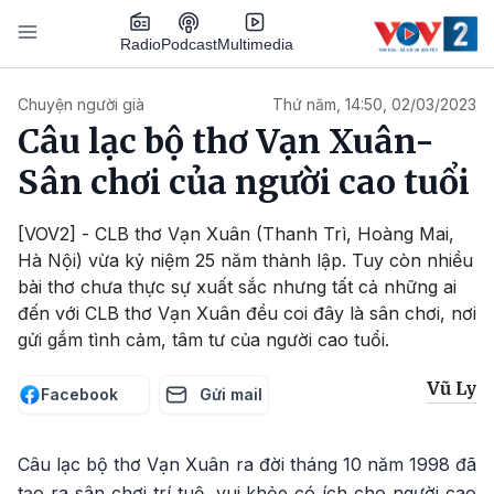
Nhảy đến nội dung
Podcast
Radio
Multimedia
Main navigation
Chuyện người già
Thứ năm, 14:50, 02/03/2023
Câu lạc bộ thơ Vạn Xuân-
Sân chơi của người cao tuổi
[VOV2] - CLB thơ Vạn Xuân (Thanh Trì, Hoàng Mai,
Hà Nội) vừa kỷ niệm 25 năm thành lập. Tuy còn nhiều
bài thơ chưa thực sự xuất sắc nhưng tất cả những ai
đến với CLB thơ Vạn Xuân đều coi đây là sân chơi, nơi
gửi gắm tình cảm, tâm tư của người cao tuổi.
Vũ Ly
Facebook
Gửi mail
Câu lạc bộ thơ Vạn Xuân ra đời tháng 10 năm 1998 đã
tạo ra sân chơi trí tuệ, vui khỏe có ích cho người cao