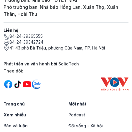
Trưởng ban: Nhà báo TUYẾT MAI
Phó trưởng ban: Nhà báo Hồng Lan, Xuân Thọ, Xuân
Thân, Hoài Thu
Liên hệ
84-24-39365555
84-24-39342724
41-43 phố Bà Triệu, phường Cửa Nam, TP. Hà Nội
Phát triển và vận hành bởi SolidTech
Mạng xã hội
Theo dõi:
Trang chủ
Mới nhất
Xem nhiều
Podcast
Bàn và luận
Đời sống - Xã hội