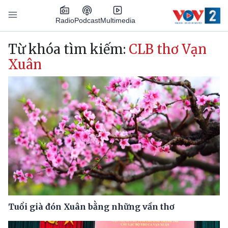
Nhảy đến nội dung
Podcast
Radio
Multimedia
Main navigation
Từ khóa tìm kiếm:
CLB thơ Vạn
Xuân
Tuổi già đón Xuân bằng những vần thơ