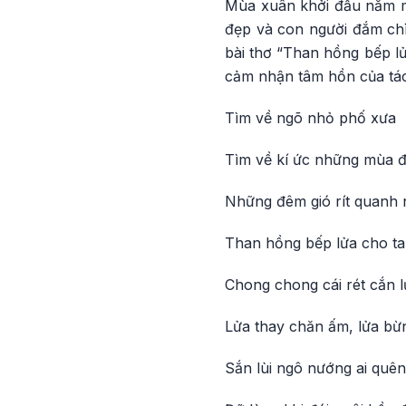
Mùa xuân khởi đầu năm mớ
đẹp và con người đắm chì
bài thơ “Than hồng bếp lử
cảm nhận tâm hồn của tác
Tìm về ngõ nhỏ phố xưa
Tìm về kí ức những mùa 
Những đêm gió rít quanh 
Than hồng bếp lửa cho ta
Chong chong cái rét cắn 
Lửa thay chăn ấm, lửa b
Sắn lùi ngô nướng ai quên