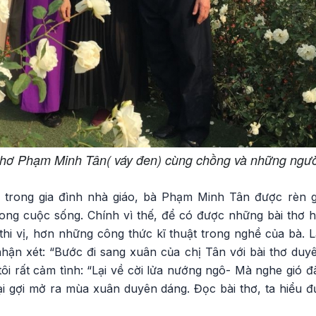
hơ Phạm Minh Tân( váy đen) cùng chồng và những ngư
g trong gia đình nhà giáo, bà Phạm Minh Tân được rèn 
ong cuộc sống. Chính vì thế, để có được những bài thơ ha
hi vị, hơn những công thức kĩ thuật trong nghề của bà. 
ận xét: “Bước đi sang xuân của chị Tân với bài thơ du
tôi rất cảm tình: “Lại về cời lửa nướng ngô- Mà nghe gió
ại gợi mở ra mùa xuân duyên dáng. Đọc bài thơ, ta hiểu 