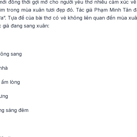
i đồng thời gợi mở cho người yêu thơ nhiều cảm xúc về
m trong mùa xuân tươi đẹp đó. Tác giả Phạm Minh Tân đã t
a”. Tựa đề của bài thơ có vẻ không liên quan đến mùa xuâ
 giả đang sang xuân:
đông sang
nhà
 ấm lòng
lưng
ừng sáng đêm