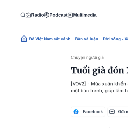
Nhảy đến nội dung
Radio
Podcast
Multimedia
Main navigation
Để Việt Nam cất cánh
Bàn và luận
Đời sống - X
Chuyện người già
Tuổi già đón
[VOV2] - Mùa xuân khiến đấ
một bức tranh, giúp tâm h
Facebook
Gửi 