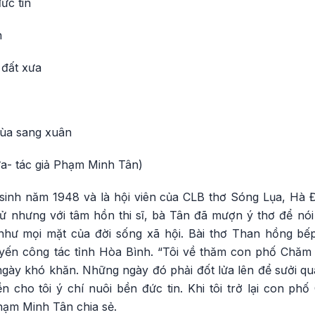
ức tin
n
 đất xưa
ùa sang xuân
ửa- tác giả Phạm Minh Tân)
sinh năm 1948 và là hội viên của CLB thơ Sóng Lụa, Hà
tử nhưng với tâm hồn thi sĩ, bà Tân đã mượn ý thơ để nói
 như mọi mặt của đời sống xã hội. Bài thơ Than hồng bếp
ến công tác tỉnh Hòa Bình. “Tôi về thăm con phố Chăm 
ngày khó khăn. Những ngày đó phải đốt lửa lên để sưởi qu
 cho tôi ý chí nuôi bền đức tin. Khi tôi trở lại con phố
hạm Minh Tân chia sẻ.