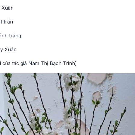
o Xuân
t trần
ánh trắng
ày Xuân
ai của tác giả Nam Thị Bạch Trinh)