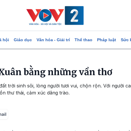
ã hội
Giáo dục
Văn hóa - Giải trí
Thể thao
Pháp luật
Sức 
 Xuân bằng những vần thơ
t trời sinh sôi, lòng người tươi vui, chộn rộn. Với người 
ồn thư thái, cảm xúc dâng trào.
mail