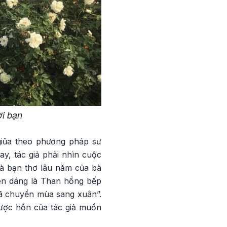
ời bạn
giũa theo phương pháp sư
y, tác giả phải nhìn cuộc
Là bạn thơ lâu năm của bà
yên dáng là Than hồng bếp
 đã chuyển mùa sang xuân”.
được hồn của tác giả muốn