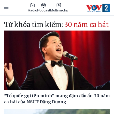
Nhảy đến nội dung
Podcast
Radio
Multimedia
Main navigation
Từ khóa tìm kiếm:
30 năm ca hát
"Tổ quốc gọi tên mình" mang đậm dấu ấn 30 năm
ca hát của NSƯT Đăng Dương