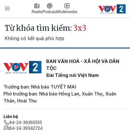
Nhảy đến nội dung
Podcast
Radio
Multimedia
Main navigation
Từ khóa tìm kiếm:
3x3
Không có kết quả phù hợp
BAN VĂN HOÁ - XÃ HỘI VÀ DÂN
TỘC
Đài Tiếng nói Việt Nam
Trưởng ban: Nhà báo TUYẾT MAI
Phó trưởng ban: Nhà báo Hồng Lan, Xuân Thọ, Xuân
Thân, Hoài Thu
Liên hệ
84-24-39365555
84-24-39342724