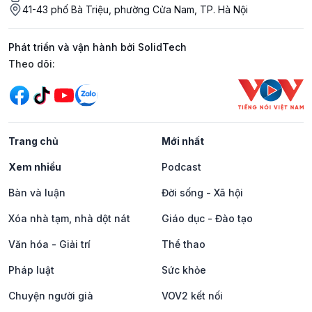
41-43 phố Bà Triệu, phường Cửa Nam, TP. Hà Nội
Phát triển và vận hành bởi SolidTech
Mạng xã hội
Theo dõi:
Trang chủ
Mới nhất
Xem nhiều
Podcast
Bàn và luận
Đời sống - Xã hội
Xóa nhà tạm, nhà dột nát
Giáo dục - Đào tạo
Văn hóa - Giải trí
Thể thao
Pháp luật
Sức khỏe
Chuyện người già
VOV2 kết nối