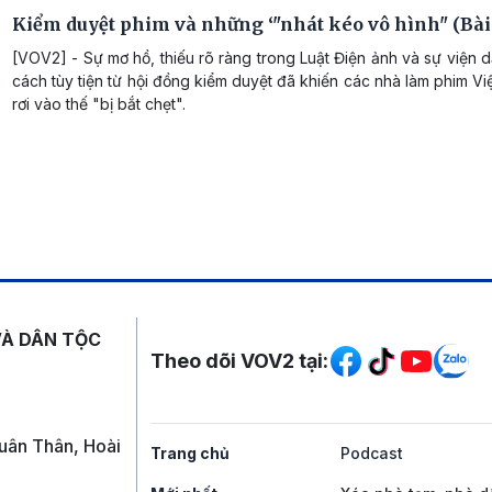
Kiểm duyệt phim và những ‘"nhát kéo vô hình" (Bài 
[VOV2] - Sự mơ hồ, thiếu rõ ràng trong Luật Điện ảnh và sự viện d
cách tùy tiện từ hội đồng kiểm duyệt đã khiến các nhà làm phim Việ
rơi vào thế "bị bắt chẹt".
Mạng xã hội
VÀ DÂN TỘC
Theo dõi VOV2 tại:
uân Thân, Hoài
Trang chủ
Podcast