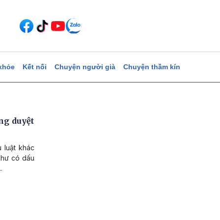
khỏe
Kết nối
Chuyện người già
Chuyện thầm kín
ng duyệt
 luật khác
như có dấu
.