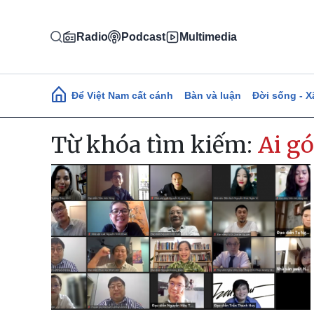
Nhảy đến nội dung
Radio
Podcast
Multimedia
Main navigation
Để Việt Nam cất cánh
Bàn và luận
Đời sống - X
Từ khóa tìm kiếm:
Ai gó