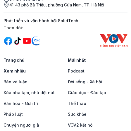
41-43 phố Bà Triệu, phường Cửa Nam, TP. Hà Nội
Phát triển và vận hành bởi SolidTech
Mạng xã hội
Theo dõi:
Trang chủ
Mới nhất
Xem nhiều
Podcast
Bàn và luận
Đời sống - Xã hội
Xóa nhà tạm, nhà dột nát
Giáo dục - Đào tạo
Văn hóa - Giải trí
Thể thao
Pháp luật
Sức khỏe
Chuyện người già
VOV2 kết nối