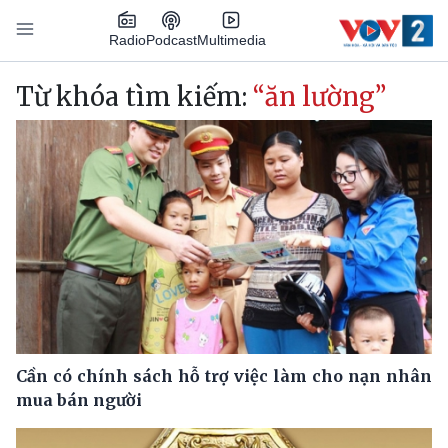
Nhảy đến nội dung
Podcast
Radio
Multimedia
Main navigation
Từ khóa tìm kiếm:
“ăn lường”
Cần có chính sách hỗ trợ việc làm cho nạn nhân
mua bán người