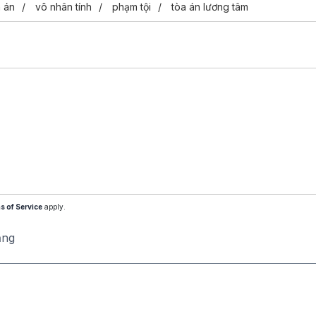
 án
vô nhân tính
phạm tội
tòa án lương tâm
s of Service
apply.
ăng