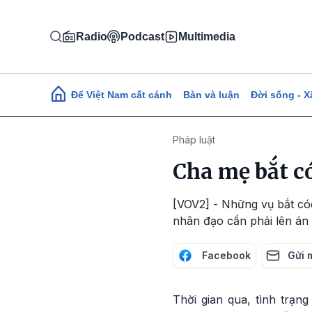
Nhảy đến nội dung
Radio
Podcast
Multimedia
Main navigation
Để Việt Nam cất cánh
Bàn và luận
Đời sống - X
Pháp luật
Cha mẹ bắt có
[VOV2] - Những vụ bắt cóc
nhân đạo cần phải lên án 
Facebook
Gửi 
Thời gian qua, tình trạng