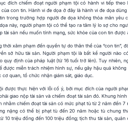
ục đích chiếm đoạt người phạm tội có hành vi tiếp theo h
 của con tin. Hành vi đe dọa ở đây là hành vi đe dọa dùng
in trong trường hợp người đe dọa không thỏa mãn yêu c
 dọa này, người phạm tội có thể tạo ra tâm lý lo sợ cho ngư
p tài sản nếu muốn tính mạng, sức khỏe của con tin được 
g thời xâm phạm đến quyền tự do thân thể của “con tin”, 
yền sở hữu tài sản. Người phạm tội là bất kể người nào c
o quy định của pháp luật (từ 16 tuổi trở lên). Tuy nhiên, n
hể được miễn trách nhiệm hình sự, nếu gây hậu quả không lớ
 cơ quan, tổ chức nhận giám sát, giáo dục.
i được thực hiện với lỗi cố ý, bởi mục đích của người phạm
hải giao nộp tài sản và chiếm đoạt tài sản đó. Khung hình 
n nhằm chiếm đoạt tài sản có mức phạt tù từ 2 năm đến 7 
tăng nặng có thể bị phạt tù đến 20 năm hoặc tù chung th
từ 10 triệu đồng đến 100 triệu đồng; tịch thu tài sản, quả