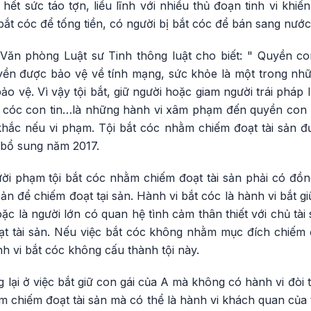
 hết sức táo tợn, liều lĩnh với nhiều thủ đoạn tinh vi khi
bắt cóc để tống tiền, có người bị bắt cóc để bán sang nước
Văn phòng Luật sư Tinh thông luật cho biết: " Quyền c
yền được bảo vệ về tính mạng, sức khỏe là một trong n
ảo vệ. Vì vậy tội bắt, giữ người hoặc giam người trái pháp 
bắt cóc con tin…là những hành vi xâm phạm đến quyền con 
khắc nếu vi phạm. Tội bắt cóc nhằm chiếm đoạt tài sản đư
i bổ sung năm 2017.
i phạm tội bắt cóc nhằm chiếm đoạt tài sản phải có đồng 
sản để chiếm đoạt tại sản. Hành vi bắt cóc là hành vi bắt gi
oặc là người lớn có quan hệ tình cảm thân thiết với chủ tà
t tài sản. Nếu việc bắt cóc không nhằm mục đích chiếm
h vi bắt cóc không cấu thành tội này.
g lại ở việc bắt giữ con gái của A mà không có hành vi đòi
 chiếm đoạt tài sản mà có thể là hành vi khách quan của tộ