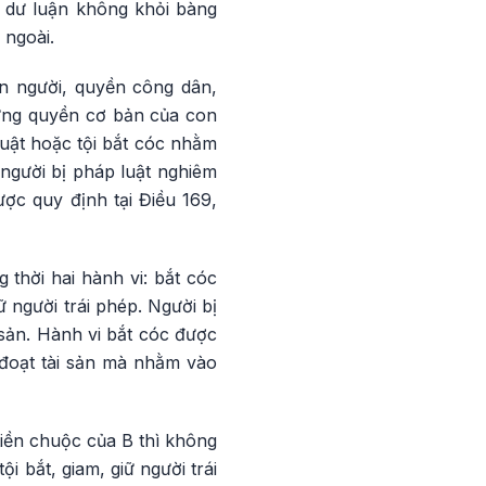
ến dư luận không khỏi bàng
 ngoài.
on người, quyền công dân,
hững quyền cơ bản của con
luật hoặc tội bắt cóc nhằm
người bị pháp luật nghiêm
ợc quy định tại Điều 169,
thời hai hành vi: bắt cóc
ữ người trái phép. Người bị
i sản. Hành vi bắt cóc được
 đoạt tài sản mà nhằm vào
 tiền chuộc của B thì không
i bắt, giam, giữ người trái