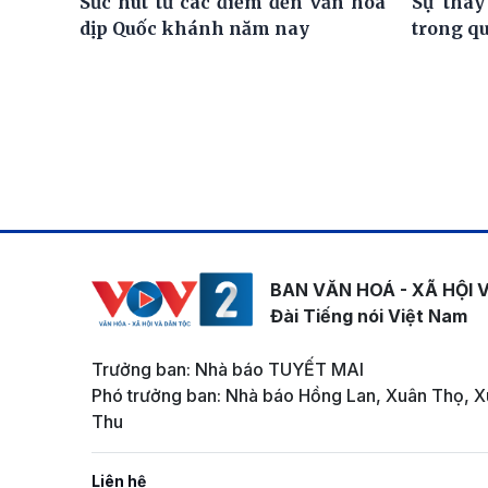
Sức hút từ các điểm đến văn hóa
Sự thay
dịp Quốc khánh năm nay
trong q
BAN VĂN HOÁ - XÃ HỘI 
Đài Tiếng nói Việt Nam
Trưởng ban: Nhà báo TUYẾT MAI
Phó trưởng ban: Nhà báo Hồng Lan, Xuân Thọ, X
Thu
Liên hệ