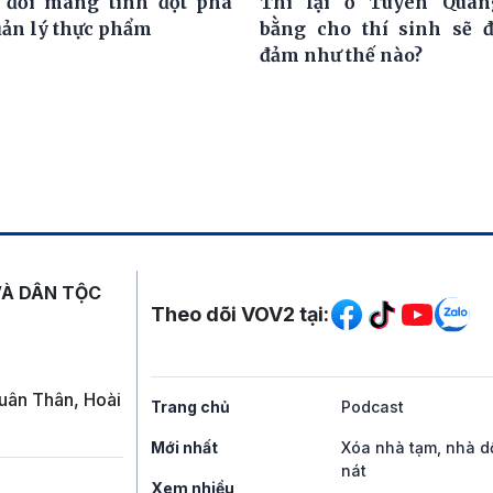
 đổi mang tính đột phá
Thi lại ở Tuyên Quan
uản lý thực phẩm
bằng cho thí sinh sẽ 
đảm như thế nào?
Mạng xã hội
VÀ DÂN TỘC
Theo dõi VOV2 tại:
uân Thân, Hoài
Trang chủ
Podcast
Mới nhất
Xóa nhà tạm, nhà d
nát
Xem nhiều