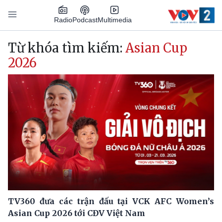
Nhảy đến nội dung
Podcast
Radio
Multimedia
Main navigation
Từ khóa tìm kiếm:
Asian Cup
2026
TV360 đưa các trận đấu tại VCK AFC Women’s
Asian Cup 2026 tới CĐV Việt Nam