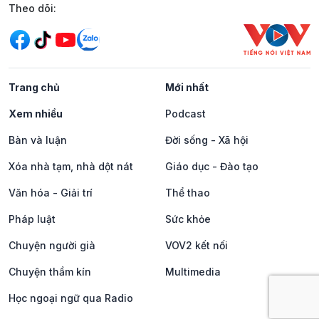
Mạng xã hội
Theo dõi:
Trang chủ
Mới nhất
Xem nhiều
Podcast
Bàn và luận
Đời sống - Xã hội
Xóa nhà tạm, nhà dột nát
Giáo dục - Đào tạo
Văn hóa - Giải trí
Thể thao
Pháp luật
Sức khỏe
Chuyện người già
VOV2 kết nối
Chuyện thầm kín
Multimedia
Học ngoại ngữ qua Radio