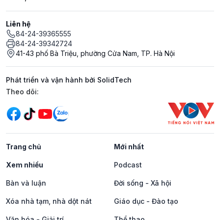
Liên hệ
84-24-39365555
84-24-39342724
41-43 phố Bà Triệu, phường Cửa Nam, TP. Hà Nội
Phát triển và vận hành bởi SolidTech
Mạng xã hội
Theo dõi:
Trang chủ
Mới nhất
Xem nhiều
Podcast
Bàn và luận
Đời sống - Xã hội
Xóa nhà tạm, nhà dột nát
Giáo dục - Đào tạo
Văn hóa - Giải trí
Thể thao