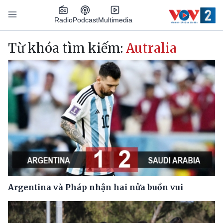
Nhảy đến nội dung
Podcast
Radio
Multimedia
Main navigation
Từ khóa tìm kiếm:
Autralia
Argentina và Pháp nhận hai nửa buồn vui