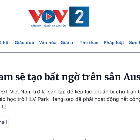
ã hội
Giáo dục
Văn hóa - Giải trí
Thể thao
Pháp luật
Sức 
m sẽ tạo bất ngờ trên sân Aus
 ĐT Việt Nam trở lại sân tập để tiếp tục chuẩn bị cho trận t
các học trò HLV Park Hang-seo đã phải hoạt động hết côn
tới.
mail