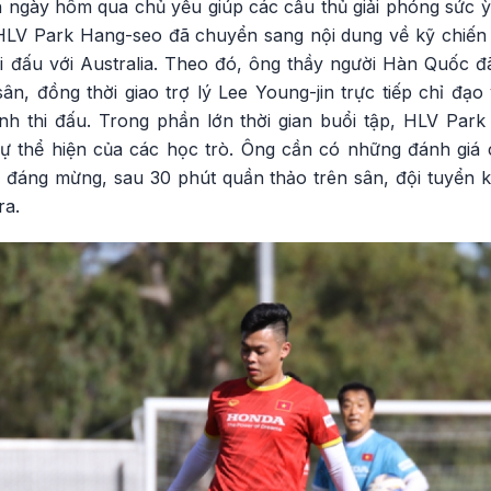
 ngày hôm qua chủ yếu giúp các cầu thủ giải phóng sức ỳ 
 HLV Park Hang-seo đã chuyển sang nội dung về kỹ chiến t
 đấu với Australia. Theo đó, ông thầy người Hàn Quốc đã 
ân, đồng thời giao trợ lý Lee Young-jin trực tiếp chỉ đạo v
hình thi đấu. Trong phần lớn thời gian buổi tập, HLV Par
ự thể hiện của các học trò. Ông cần có những đánh giá
 đáng mừng, sau 30 phút quần thảo trên sân, đội tuyển
ra.