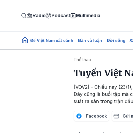
Nhảy đến nội dung
Radio
Podcast
Multimedia
Main navigation
Để Việt Nam cất cánh
Bàn và luận
Đời sống - X
Thể thao
Tuyển Việt Na
[VOV2] - Chiều nay (23/1),
Đây cũng là buổi tập mà 
suất ra sân trong trận đấu 
Facebook
Gửi 