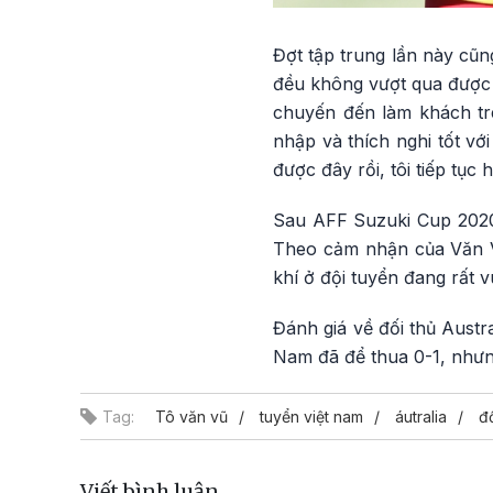
Đợt tập trung lần này cũn
đều không vượt qua được c
chuyến đến làm khách trê
nhập và thích nghi tốt vớ
được đây rồi, tôi tiếp tục 
Sau AFF Suzuki Cup 2020,
Theo cảm nhận của Văn Vũ
khí ở đội tuyển đang rất v
Đánh giá về đối thủ Austra
Nam đã để thua 0-1, nhưng 
Tag:
Tô văn vũ
tuyển việt nam
áutralia
đố
Viết bình luận