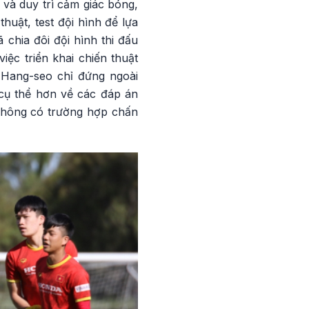
và duy trì cảm giác bóng,
huật, test đội hình để lựa
chia đôi đội hình thi đấu
iệc triển khai chiến thuật
k Hang-seo chỉ đứng ngoài
 cụ thể hơn về các đáp án
 không có trường hợp chấn