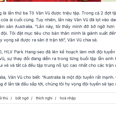
g là lần thứ ba Tô Văn Vũ được triệu tập. Trong cả 2 đợt t
ửa ải cuối cùng. Tuy nhiên, lần này Văn Vũ đã lọt vào da
n sân Australia. “Lần này, tôi thấy mình đỡ bỡ ngỡ hơn 
i đội. Tôi đặt mục tiêu cho bản thân mình là giành suất đến
hy vọng sẽ được ra sân ở trận tới”, Văn Vũ chia sẻ.
 HLV Park Hang-seo đã lên kế hoạch làm mới đội tuyển c
, sự thay đổi đang diễn ra trong từng buổi tập lẫn sinh 
ui vẻ và tất cả đều tập trung nỗ lực cao nhất cho các trận 
lia, Văn Vũ cho biết: “Australia là một đội tuyển rất mạnh. 
ở lần tái đấu sắp tới, chúng tôi hy vọng đội tuyển sẽ tạo 
i thủ
bất ngờ
thích nghi
hoà nhập