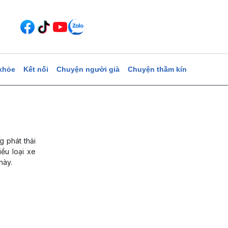
khỏe
Kết nối
Chuyện người già
Chuyện thầm kín
ng phát thải
ều loại xe
này.