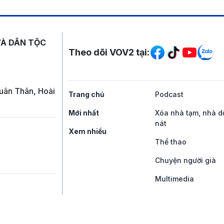
Mạng xã hội
VÀ DÂN TỘC
Theo dõi VOV2 tại:
uân Thân, Hoài
Trang chủ
Podcast
Mới nhất
Xóa nhà tạm, nhà d
nát
Xem nhiều
Thể thao
Chuyện người già
Multimedia