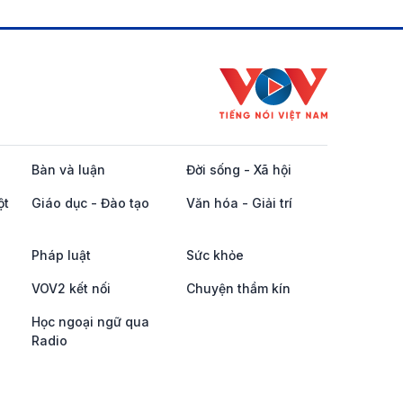
Bàn và luận
Đời sống - Xã hội
ột
Giáo dục - Đào tạo
Văn hóa - Giải trí
Pháp luật
Sức khỏe
VOV2 kết nối
Chuyện thầm kín
Học ngoại ngữ qua
Radio