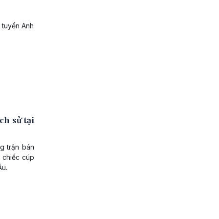
i tuyển Anh
h sử tại
g trận bán
 chiếc cúp
Âu.