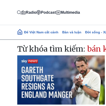
Nhảy đến nội dung
Radio
Podcast
Multimedia
Main navigation
Để Việt Nam cất cánh
Bàn và luận
Đời sống - X
Từ khóa tìm kiếm:
bán 