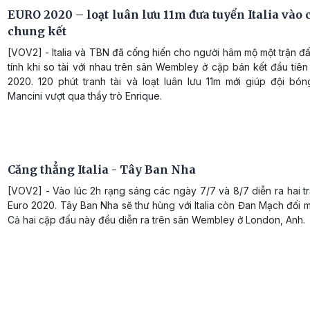
EURO 2020 – loạt luân lưu 11m đưa tuyển Italia vào 
chung kết
[VOV2] - Italia và TBN đã cống hiến cho người hâm mộ một trận đ
tính khi so tài với nhau trên sân Wembley ở cặp bán kết đầu ti
2020. 120 phút tranh tài và loạt luân lưu 11m mới giúp đội bó
Mancini vượt qua thầy trò Enrique.
Căng thẳng Italia - Tây Ban Nha
[VOV2] - Vào lúc 2h rạng sáng các ngày 7/7 và 8/7 diễn ra hai t
Euro 2020. Tây Ban Nha sẽ thư hùng với Italia còn Đan Mạch đối m
Cả hai cặp đấu này đều diễn ra trên sân Wembley ở London, Anh.