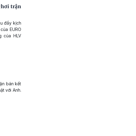
chơi trận
ấu đầy kịch
ên của EURO
ng của HLV
rận bán kết
ặt với Anh.