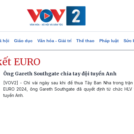
ã hội
Giáo dục
Văn hóa - Giải trí
Thể thao
Pháp luật
Sức 
kết EURO
Ông Gareth Southgate chia tay đội tuyển Anh
[VOV2] - Chỉ vài ngày sau khi để thua Tây Ban Nha trong trận
EURO 2024, ông Gareth Southgate đã quyết định từ chức HLV 
tuyển Anh.