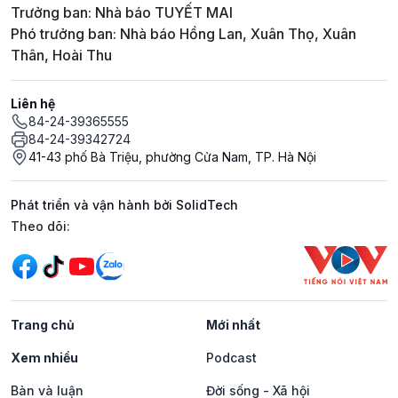
Trưởng ban: Nhà báo TUYẾT MAI
Phó trưởng ban: Nhà báo Hồng Lan, Xuân Thọ, Xuân
Thân, Hoài Thu
Liên hệ
84-24-39365555
84-24-39342724
41-43 phố Bà Triệu, phường Cửa Nam, TP. Hà Nội
Phát triển và vận hành bởi SolidTech
Mạng xã hội
Theo dõi:
Trang chủ
Mới nhất
Xem nhiều
Podcast
Bàn và luận
Đời sống - Xã hội