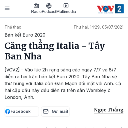
Nhảy đến nội dung
Podcast
Radio
Multimedia
Main navigation
Thể thao
Thứ hai, 14:29, 05/07/2021
Bán kết Euro 2020
Căng thẳng Italia - Tây
Ban Nha
[VOV2] - Vào lúc 2h rạng sáng các ngày 7/7 và 8/7
diễn ra hai trận bán kết Euro 2020. Tây Ban Nha sẽ
thư hùng với Italia còn Đan Mạch đối mặt với Anh. Cả
hai cặp đấu này đều diễn ra trên sân Wembley ở
London, Anh.
Ngọc Thắng
Facebook
Gửi mail