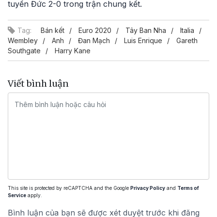
tuyển Đức 2-0 trong trận chung kết.
Tag:
Bán kết
Euro 2020
Tây Ban Nha
Italia
Wembley
Anh
Đan Mạch
Luis Enrique
Gareth
Southgate
Harry Kane
Viết bình luận
This site is protected by reCAPTCHA and the Google
Privacy Policy
and
Terms of
Service
apply.
Bình luận của bạn sẽ được xét duyệt trước khi đăng