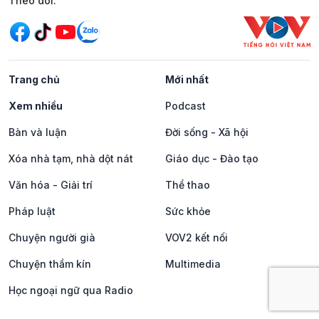
Mạng xã hội
Theo dõi:
Trang chủ
Mới nhất
Xem nhiều
Podcast
Bàn và luận
Đời sống - Xã hội
Xóa nhà tạm, nhà dột nát
Giáo dục - Đào tạo
Văn hóa - Giải trí
Thể thao
Pháp luật
Sức khỏe
Chuyện người già
VOV2 kết nối
Chuyện thầm kín
Multimedia
Học ngoại ngữ qua Radio