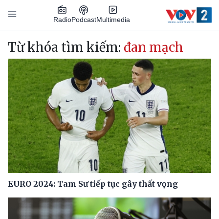
Nhảy đến nội dung
Podcast
Radio
Multimedia
Main navigation
Từ khóa tìm kiếm:
đan mạch
EURO 2024: Tam Sư tiếp tục gây thất vọng