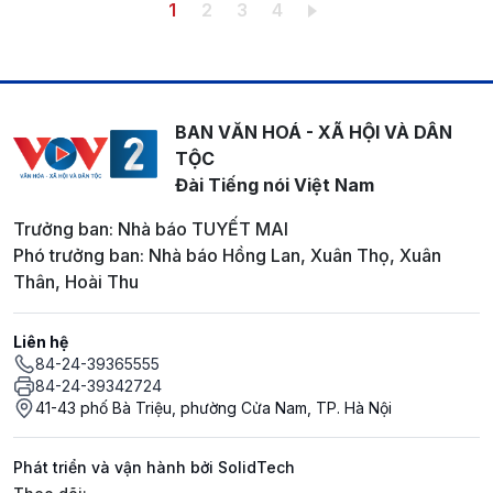
Pagination
Trang hiện thời
Trang
Trang
Trang
1
2
3
4
BAN VĂN HOÁ - XÃ HỘI VÀ DÂN
TỘC
Đài Tiếng nói Việt Nam
Trưởng ban: Nhà báo TUYẾT MAI
Phó trưởng ban: Nhà báo Hồng Lan, Xuân Thọ, Xuân
Thân, Hoài Thu
Liên hệ
84-24-39365555
84-24-39342724
41-43 phố Bà Triệu, phường Cửa Nam, TP. Hà Nội
Phát triển và vận hành bởi SolidTech