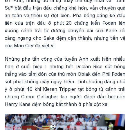
ĐT Anh, nhưng đó là sự thay thế duy nhất và "Tam
Sư" bắt đầu trận đấu chẳng khá hơn, vẫn chuyền quá
an toàn và thiếu sự đột biến. Pha bóng đáng kể đầu
tiên của trận đấu ở phút 20 chứng kiến Foden lẻn
xuống cánh trái từ đường chuyền dài của Kane rồi
căng ngang cho Saka đệm cận thành, nhưng tiền vệ
của Man City đã việt vị.
Những pha tấn công của tuyển Anh xuất hiện nhiều
hơn ở cuối hiệp 1 nhưng hết Declan Rice sút bóng
thẳng vào tầm đón của thủ môn Oblak đến Phil Foden
sút phạt không mấy nguy hiểm. Tình huống đáng chú
ý ở phút 40 khi Kieran Trippier tạt bóng từ cánh trái
nhưng Conor Gallagher lao người đánh đầu hụt còn
Harry Kane đệm bóng bất thành ở phía cột xa.