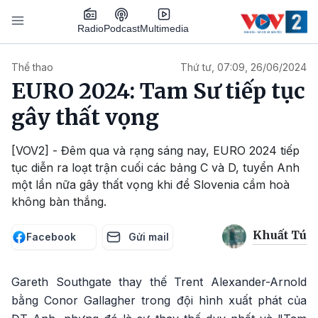
Nhảy đến nội dung
Podcast
Radio
Multimedia
Main navigation
Thể thao
Thứ tư, 07:09, 26/06/2024
EURO 2024: Tam Sư tiếp tục
gây thất vọng
[VOV2] - Đêm qua và rạng sáng nay, EURO 2024 tiếp
tục diễn ra loạt trận cuối các bảng C và D, tuyển Anh
một lần nữa gây thất vọng khi để Slovenia cầm hoà
không bàn thắng.
Khuất Tú
Facebook
Gửi mail
Gareth Southgate thay thế Trent Alexander-Arnold
bằng Conor Gallagher trong đội hình xuất phát của