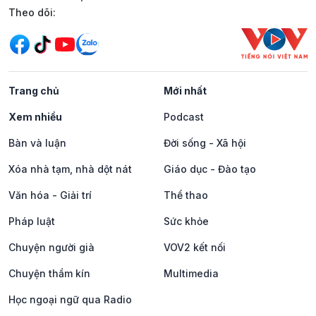
Mạng xã hội
Theo dõi:
Trang chủ
Mới nhất
Xem nhiều
Podcast
Bàn và luận
Đời sống - Xã hội
Xóa nhà tạm, nhà dột nát
Giáo dục - Đào tạo
Văn hóa - Giải trí
Thể thao
Pháp luật
Sức khỏe
Chuyện người già
VOV2 kết nối
Chuyện thầm kín
Multimedia
Học ngoại ngữ qua Radio