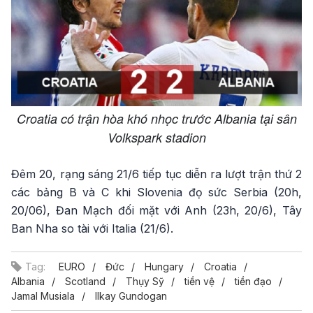
Croatia có trận hòa khó nhọc trước Albania tại sân
Volkspark stadion
Đêm 20, rạng sáng 21/6 tiếp tục diễn ra lượt trận thứ 2
các bảng B và C khi Slovenia đọ sức Serbia (20h,
20/06), Đan Mạch đối mặt với Anh (23h, 20/6), Tây
Ban Nha so tài với Italia (21/6).
Tag:
EURO
Đức
Hungary
Croatia
Albania
Scotland
Thụy Sỹ
tiền vệ
tiền đạo
Jamal Musiala
Ilkay Gundogan