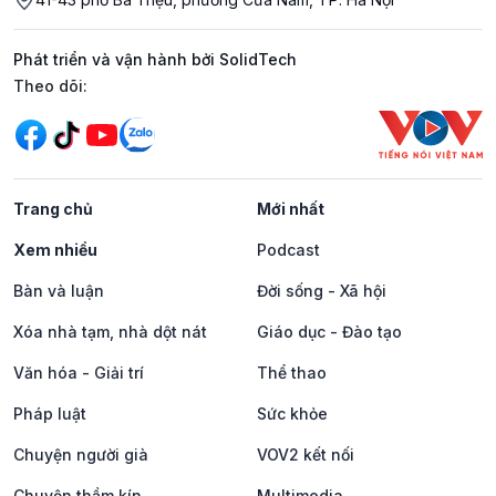
Phát triển và vận hành bởi SolidTech
Mạng xã hội
Theo dõi:
Trang chủ
Mới nhất
Xem nhiều
Podcast
Bàn và luận
Đời sống - Xã hội
Xóa nhà tạm, nhà dột nát
Giáo dục - Đào tạo
Văn hóa - Giải trí
Thể thao
Pháp luật
Sức khỏe
Chuyện người già
VOV2 kết nối
Chuyện thầm kín
Multimedia