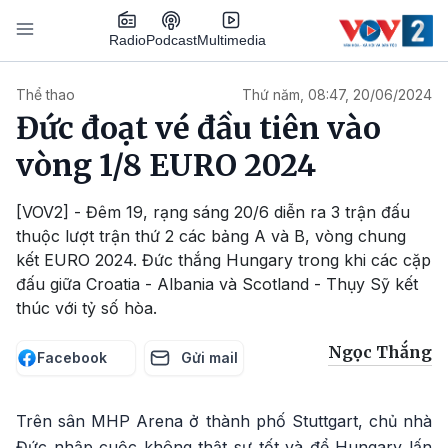
Nhảy đến nội dung
Podcast
Radio
Multimedia
Main navigation
Thể thao
Thứ năm, 08:47, 20/06/2024
Đức đoạt vé đầu tiên vào
vòng 1/8 EURO 2024
[VOV2] - Đêm 19, rạng sáng 20/6 diễn ra 3 trận đấu
thuộc lượt trận thứ 2 các bảng A và B, vòng chung
kết EURO 2024. Đức thắng Hungary trong khi các cặp
đấu giữa Croatia - Albania và Scotland - Thụy Sỹ kết
thúc với tỷ số hòa.
Ngọc Thắng
Facebook
Gửi mail
Trên sân MHP Arena ở thành phố Stuttgart, chủ nhà
Đức nhập cuộc không thật sự tốt và để Hungary lấn