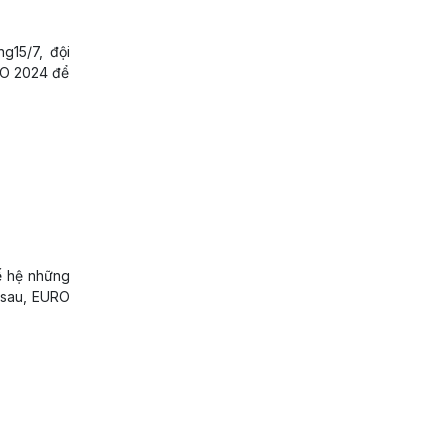
g15/7, đội
RO 2024 để
ế hệ những
m sau, EURO