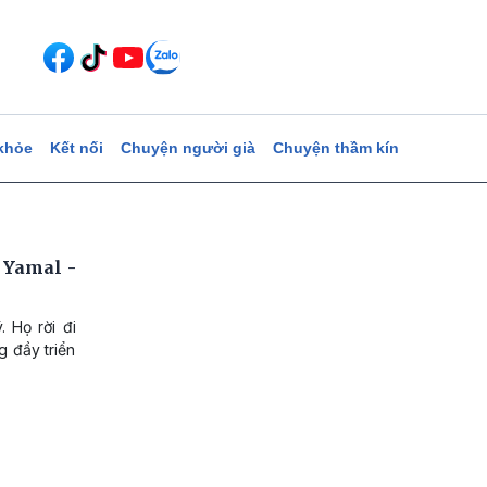
khỏe
Kết nối
Chuyện người già
Chuyện thầm kín
i Yamal -
 Họ rời đi
g đầy triển