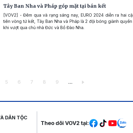
Tây Ban Nha và Pháp góp mặt tại bán kết
[VOV2] - Đêm qua và rạng sáng nay, EURO 2024 diễn ra hai c
tiên vòng tứ kết, Tây Ban Nha và Pháp là 2 đội bóng giành quyền 
khi vượt qua chủ nhà Đức và Bồ Đào Nha.
ang
Trang
Trang
Trang
Trang
Trang
5
6
7
8
9
…
Mạng xã hội
VÀ DÂN TỘC
Theo dõi VOV2 tại: