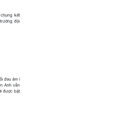
 chung kết
trưởng đội
i đau âm ỉ
ển Anh vẫn
ới được bật