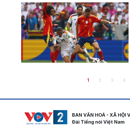
Pagination
Trang hiện thời
Trang
Trang
Tr
1
2
3
4
BAN VĂN HOÁ - XÃ HỘI 
Đài Tiếng nói Việt Nam