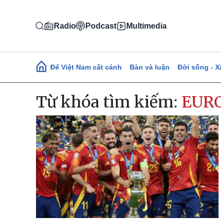
Nhảy đến nội dung
Radio
Podcast
Multimedia
Main navigation
Để Việt Nam cất cánh
Bàn và luận
Đời sống - X
Từ khóa tìm kiếm:
EUR