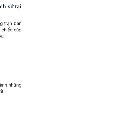
h sử tại
g trận bán
 chiếc cúp
Âu.
giành những
ất.