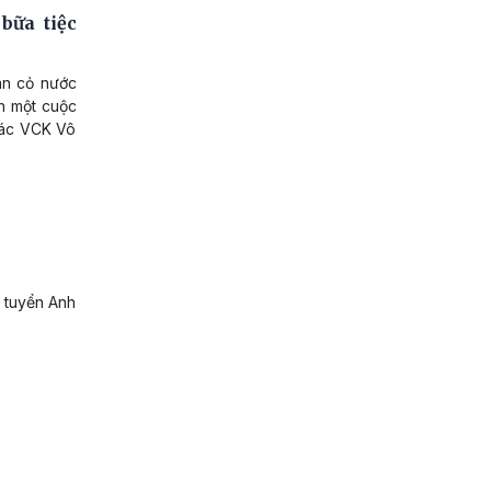
bữa tiệc
ân cỏ nước
n một cuộc
 các VCK Vô
i tuyển Anh