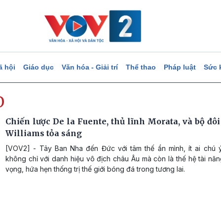
ã hội
Giáo dục
Văn hóa - Giải trí
Thể thao
Pháp luật
Sức 
O
Chiến lược De la Fuente, thủ lĩnh Morata, và bộ đô
Williams tỏa sáng
[VOV2] - Tây Ban Nha đến Đức với tâm thế ẩn mình, ít ai chú ý.
không chỉ với danh hiệu vô địch châu Âu mà còn là thế hệ tài năn
vọng, hứa hẹn thống trị thế giới bóng đá trong tương lai.