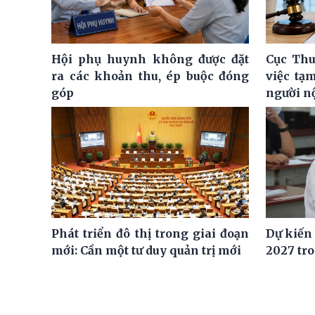
Hội phụ huynh không được đặt
Cục Thu
ra các khoản thu, ép buộc đóng
việc tạ
góp
người n
Phát triển đô thị trong giai đoạn
Dự kiến
mới: Cần một tư duy quản trị mới
2027 tro