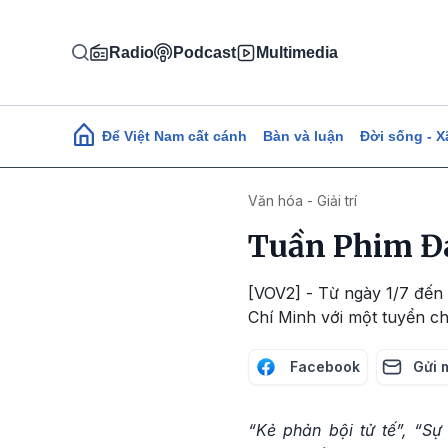
Nhảy đến nội dung
Radio
Podcast
Multimedia
Main navigation
Để Việt Nam cất cánh
Bàn và luận
Đời sống - X
Văn hóa - Giải trí
Tuần Phim Đa
[VOV2] - Từ ngày 1/7 đến
Chí Minh với một tuyển c
Facebook
Gửi 
“Kẻ phản bội tử tế”, “Sự