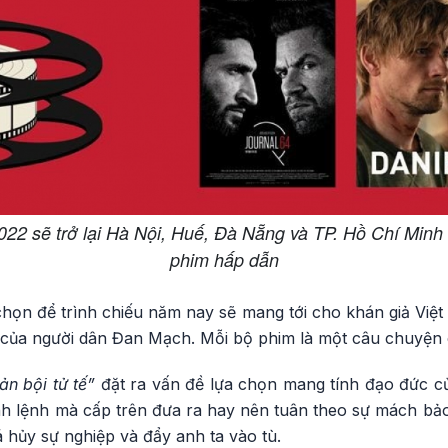
2 sẽ trở lại Hà Nội, Huế, Đà Nẵng và TP. Hồ Chí Minh 
phim hấp dẫn
họn để trình chiếu năm nay sẽ mang tới cho khán giả Việ
g của người dân Đan Mạch. Mỗi bộ phim là một câu chuyện 
ản bội tử tế”
đặt ra vấn đề lựa chọn mang tính đạo đức c
 lệnh mà cấp trên đưa ra hay nên tuân theo sự mách bảo c
 hủy sự nghiệp và đẩy anh ta vào tù.