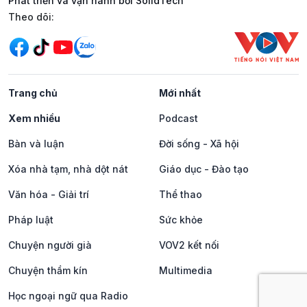
Phát triển và vận hành bởi SolidTech
Mạng xã hội
Theo dõi:
Trang chủ
Mới nhất
Xem nhiều
Podcast
Bàn và luận
Đời sống - Xã hội
Xóa nhà tạm, nhà dột nát
Giáo dục - Đào tạo
Văn hóa - Giải trí
Thể thao
Pháp luật
Sức khỏe
Chuyện người già
VOV2 kết nối
Chuyện thầm kín
Multimedia
Học ngoại ngữ qua Radio