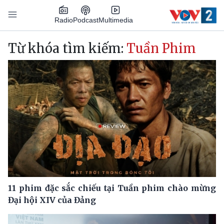
Nhảy đến nội dung
Podcast
Radio
Multimedia
Main navigation
Từ khóa tìm kiếm:
Tuần Phim
11 phim đặc sắc chiếu tại Tuần phim chào mừng
Đại hội XIV của Đảng