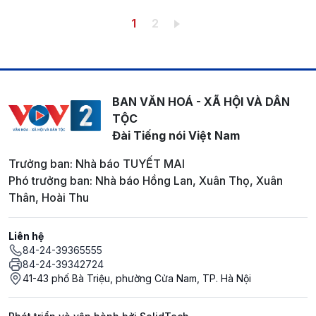
Pagination
Trang hiện thời
Trang
1
2
BAN VĂN HOÁ - XÃ HỘI VÀ DÂN
TỘC
Đài Tiếng nói Việt Nam
Trưởng ban: Nhà báo TUYẾT MAI
Phó trưởng ban: Nhà báo Hồng Lan, Xuân Thọ, Xuân
Thân, Hoài Thu
Liên hệ
84-24-39365555
84-24-39342724
41-43 phố Bà Triệu, phường Cửa Nam, TP. Hà Nội