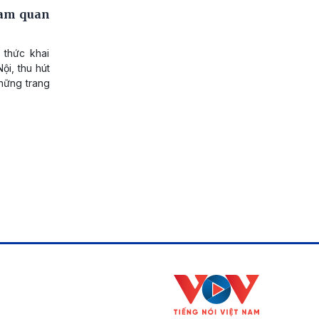
ham quan
 thức khai
i, thu hút
hững trang