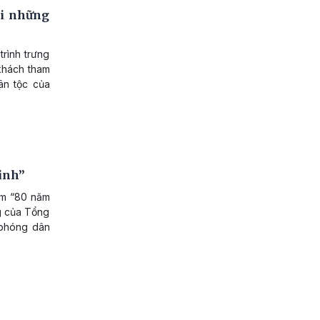
ại những
rình trưng
 khách tham
ân tộc của
inh”
lãm “80 năm
g của Tổng
 phóng dân