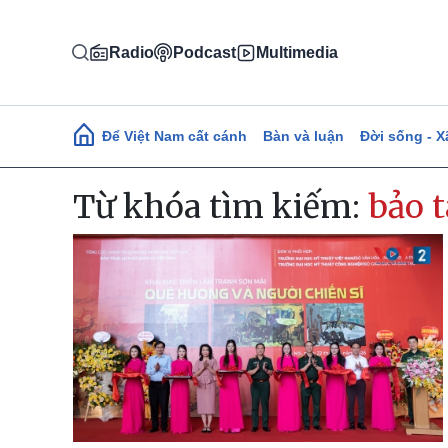
Nhảy đến nội dung
Radio
Podcast
Multimedia
Main navigation
Để Việt Nam cất cánh
Bàn và luận
Đời sống - X
Từ khóa tìm kiếm:
bảo t