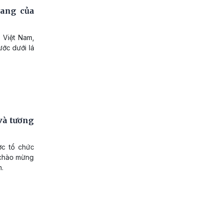
vang của
 Việt Nam,
ước dưới lá
 và tương
ợc tổ chức
i chào mừng
m.