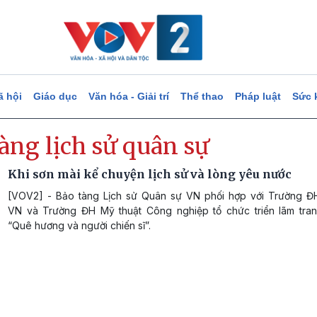
ã hội
Giáo dục
Văn hóa - Giải trí
Thể thao
Pháp luật
Sức 
àng lịch sử quân sự
Khi sơn mài kể chuyện lịch sử và lòng yêu nước
[VOV2] - Bảo tàng Lịch sử Quân sự VN phối hợp với Trường Đ
VN và Trường ĐH Mỹ thuật Công nghiệp tổ chức triển lãm tran
“Quê hương và người chiến sĩ”.