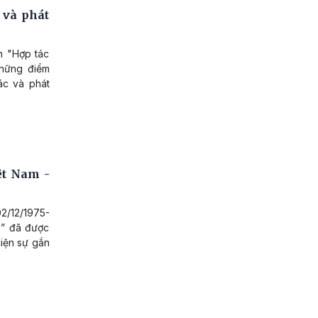
 và phát
n "Hợp tác
những điểm
ác và phát
ệt Nam -
/12/1975-
o” đã được
hiện sự gắn