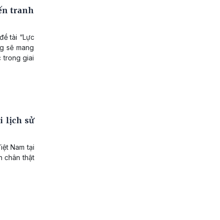
ến tranh
đề tài “Lực
ng sẽ mang
 trong giai
 lịch sử
iệt Nam tại
h chân thật