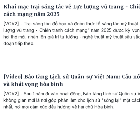
Khai mạc trại sáng tác về Lực lượng vũ trang - Chi
cách mạng năm 2025
[VOV2] - Trại sáng tác đồ họa và đoàn thực tế sáng tác mỹ thuật 
lượng vũ trang - Chiến tranh cách mạng” năm 2025 được kỳ vọ
hơi thở mới, nhân lên giá trị tư tưởng - nghệ thuật mỹ thuật sâu sắc
đoạn tiếp theo.
[Video] Bảo tàng Lịch sử Quân sự Việt Nam: Cầu nối
và khát vọng hòa bình
[VOV2] - Sau 1 năm đi vào hoạt động, Bảo tàng Lịch sử Quân sự V
không gian mới là nơi góp phần làm cho lịch sử "sống lại" một các
nhất, nơi mọi cảm xúc đều hướng về hai chữ Hòa bình.