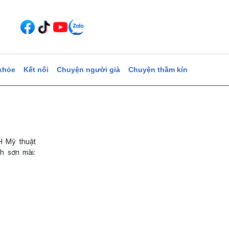
khỏe
Kết nối
Chuyện người già
Chuyện thầm kín
H Mỹ thuật
h sơn mài: