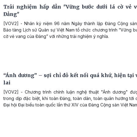
Trải nghiệm hấp dẫn "Vững bước dưới lá cờ vẻ 
Đảng"
[VOV2] - Nhân kỷ niệm 96 năm Ngày thành lập Đảng Cộng sản
Bảo tàng Lịch sử Quân sự Việt Nam tổ chức chương trình “Vững b
cờ vẻ vang của Đảng” với những trải nghiệm ý nghĩa.
“Ánh dương” – sợi chỉ đỏ kết nối quá khứ, hiện tại
lai
[VOV2] - Chương trình chính luận nghệ thuật "Ánh dương" đư
trong dịp đặc biệt, khi toàn Đảng, toàn dân, toàn quân hướng tớ
Đại hội Đại biểu toàn quốc lần thứ XIV của Đảng Cộng sản Việt Na