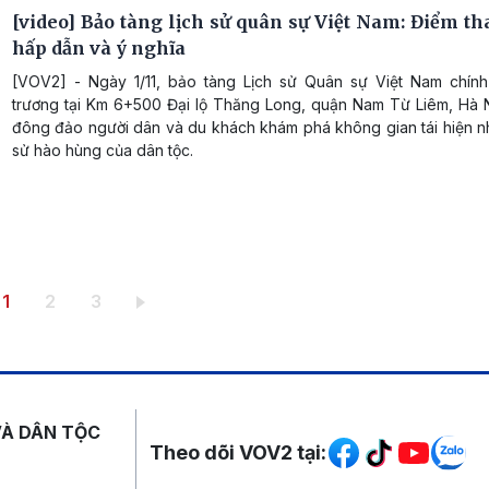
[video] Bảo tàng lịch sử quân sự Việt Nam: Điểm t
hấp dẫn và ý nghĩa
[VOV2] - Ngày 1/11, bảo tàng Lịch sử Quân sự Việt Nam chính
trương tại Km 6+500 Đại lộ Thăng Long, quận Nam Từ Liêm, Hà Nộ
đông đảo người dân và du khách khám phá không gian tái hiện n
sử hào hùng của dân tộc.
Trang hiện thời
Trang
Trang
1
2
3
Mạng xã hội
VÀ DÂN TỘC
Theo dõi VOV2 tại: