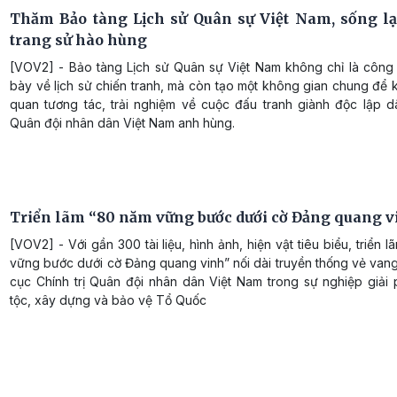
Thăm Bảo tàng Lịch sử Quân sự Việt Nam, sống l
trang sử hào hùng
[VOV2] - Bảo tàng Lịch sử Quân sự Việt Nam không chỉ là công t
bày về lịch sử chiến tranh, mà còn tạo một không gian chung để
quan tương tác, trải nghiệm về cuộc đấu tranh giành độc lập d
Quân đội nhân dân Việt Nam anh hùng.
Triển lãm “80 năm vững bước dưới cờ Đảng quang v
[VOV2] - Với gần 300 tài liệu, hình ảnh, hiện vật tiêu biểu, triển 
vững bước dưới cờ Đảng quang vinh” nối dài truyền thống vẻ van
cục Chính trị Quân đội nhân dân Việt Nam trong sự nghiệp giải
tộc, xây dựng và bảo vệ Tổ Quốc