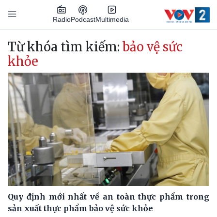
Nhảy đến nội dung
Podcast
Radio
Multimedia
Main navigation
Từ khóa tìm kiếm:
bảo vệ sức
khỏe
Quy định mới nhất về an toàn thực phẩm trong
sản xuất thực phẩm bảo vệ sức khỏe