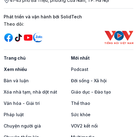
41-43 phố Bà Triệu, phường Cửa Nam, TP. Hà Nội
Phát triển và vận hành bởi SolidTech
Mạng xã hội
Theo dõi:
Trang chủ
Mới nhất
Xem nhiều
Podcast
Bàn và luận
Đời sống - Xã hội
Xóa nhà tạm, nhà dột nát
Giáo dục - Đào tạo
Văn hóa - Giải trí
Thể thao
Pháp luật
Sức khỏe
Chuyện người già
VOV2 kết nối