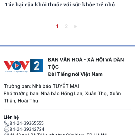
Tác hại của khói thuốc với sức khỏe trẻ nhỏ
Pagination
Trang hiện thời
Trang
1
2
BAN VĂN HOÁ - XÃ HỘI VÀ DÂN
TỘC
Đài Tiếng nói Việt Nam
Trưởng ban: Nhà báo TUYẾT MAI
Phó trưởng ban: Nhà báo Hồng Lan, Xuân Thọ, Xuân
Thân, Hoài Thu
Liên hệ
84-24-39365555
84-24-39342724