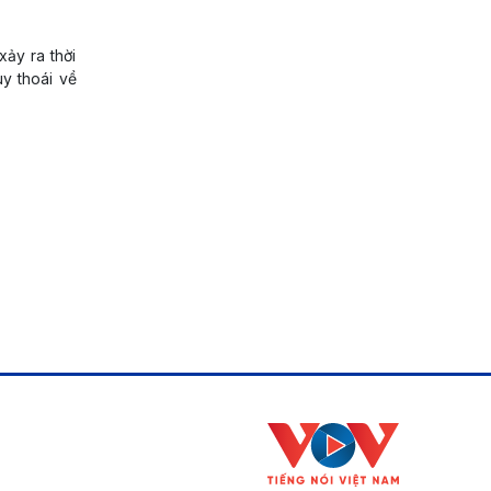
ảy ra thời
y thoái về