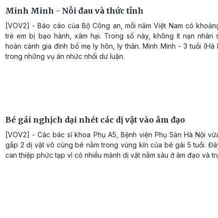
Minh Minh - Nỗi đau và thức tỉnh
[VOV2] - Báo cáo của Bộ Công an, mỗi năm Việt Nam có khoản
trẻ em bị bạo hành, xâm hại. Trong số này, không ít nạn nhân 
hoàn cảnh gia đình bố mẹ ly hôn, ly thân. Minh Minh - 3 tuổi (Hà 
trong những vụ án nhức nhối dư luận.
Bé gái nghịch dại nhét các dị vật vào âm đạo
[VOV2] - Các bác sĩ khoa Phụ A5, Bệnh viện Phụ Sản Hà Nội vừa
gắp 2 dị vật vô cùng bé nằm trong vùng kín của bé gái 5 tuổi. Đâ
can thiệp phức tạp vì có nhiều mảnh dị vật nằm sâu ở âm đạo và tr