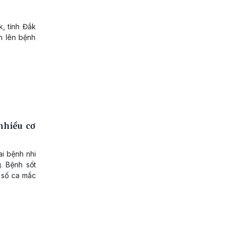
, tỉnh Đắk
n lên bệnh
nhiều cơ
i bệnh nhi
g. Bệnh sốt
 số ca mắc