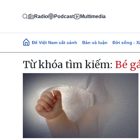
Nhảy đến nội dung
Radio
Podcast
Multimedia
Main navigation
Để Việt Nam cất cánh
Bàn và luận
Đời sống - X
Từ khóa tìm kiếm:
Bé gá