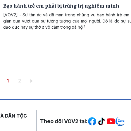
Bạo hành trẻ em phải bị trừng trị nghiêm minh
[VOV2] - Sự tàn ác và dã man trong những vụ bạo hành trẻ em x
gian qua vượt qua sự tưởng tượng của mọi người. Đó là do sự su
đạo đức hay sự thờ ơ vô cảm trong xã hội?
Trang hiện thời
Trang
1
2
Mạng xã hội
VÀ DÂN TỘC
Theo dõi VOV2 tại: