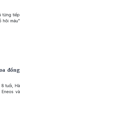
 từng tiếp
ồ hôi máu"
hoa đồng
8 tuổi, Hà
i Eneos và