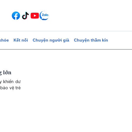
khỏe
Kết nối
Chuyện người già
Chuyện thầm kín
g lớn
ây khiến dư
 bảo vệ trẻ