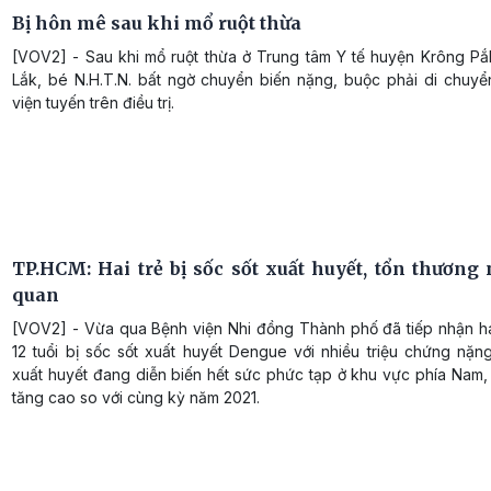
Bị hôn mê sau khi mổ ruột thừa
[VOV2] - Sau khi mổ ruột thừa ở Trung tâm Y tế huyện Krông Pắk
Lắk, bé N.H.T.N. bất ngờ chuyển biến nặng, buộc phải di chuyể
viện tuyến trên điều trị.
TP.HCM: Hai trẻ bị sốc sốt xuất huyết, tổn thương 
quan
[VOV2] - Vừa qua Bệnh viện Nhi đồng Thành phố đã tiếp nhận ha
12 tuổi bị sốc sốt xuất huyết Dengue với nhiều triệu chứng nặn
xuất huyết đang diễn biến hết sức phức tạp ở khu vực phía Nam,
tăng cao so với cùng kỳ năm 2021.