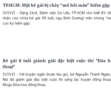
TP.HCM: Một bé gái bị chảy “mồ hôi máu” hiếm gặp
[VOV2] - Sáng 24/4, Bệnh viện Da Liễu TP.HCM cho biết BV đã
nhận cứu chữa bé gái (10 tuổi, ngụ Bình Dương) mắc chứng "m
cực kỳ hiếm gặp.
Bé gái 8 tuổi giành giải đặc biệt cuộc thi "Đóa 
thoại"
[VOV2] - Với truyện ngắn Đoàn tàu gió, bé Nguyễn Thanh Ngân, 
Nội đã giành giải đặc biệt cuộc thi sáng tác truyện đồng thoạ
Mogu Đóa hoa đồng thoại.