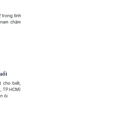
 trong tình
i nam châm
uổi
 cho biết,
11, TP.HCM)
n ói.