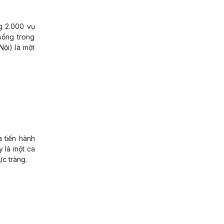
g 2.000 vụ
sống trong
Nội) là một
 tiến hành
y là một ca
ực tràng.