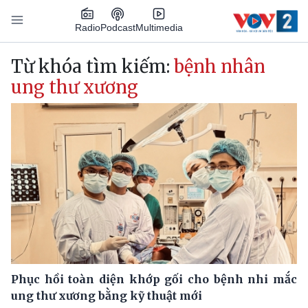
Nhảy đến nội dung
Podcast
Radio
Multimedia
Main navigation
Từ khóa tìm kiếm:
bệnh nhân
ung thư xương
Phục hồi toàn diện khớp gối cho bệnh nhi mắc
ung thư xương bằng kỹ thuật mới