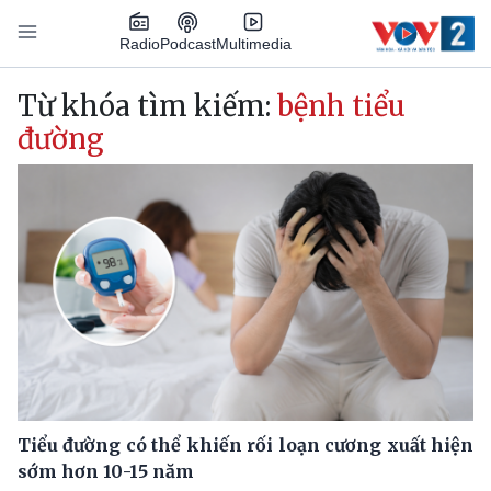
Nhảy đến nội dung
Podcast
Radio
Multimedia
Main navigation
Từ khóa tìm kiếm:
bệnh tiểu
đường
Tiểu đường có thể khiến rối loạn cương xuất hiện
sớm hơn 10-15 năm