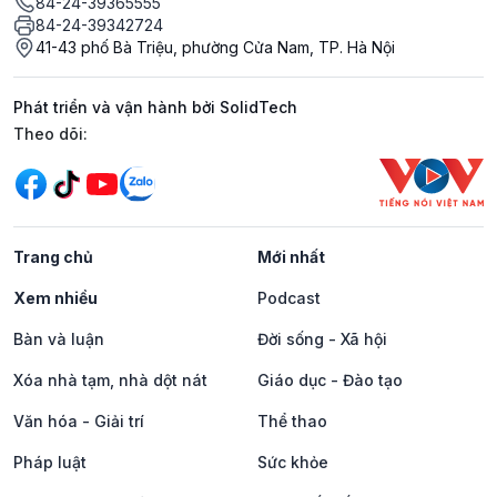
84-24-39365555
84-24-39342724
41-43 phố Bà Triệu, phường Cửa Nam, TP. Hà Nội
Phát triển và vận hành bởi SolidTech
Mạng xã hội
Theo dõi:
Trang chủ
Mới nhất
Xem nhiều
Podcast
Bàn và luận
Đời sống - Xã hội
Xóa nhà tạm, nhà dột nát
Giáo dục - Đào tạo
Văn hóa - Giải trí
Thể thao
Pháp luật
Sức khỏe