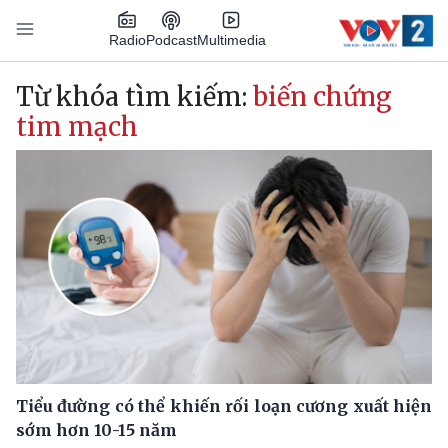
Nhảy đến nội dung
Podcast
Radio
Multimedia
Main navigation
Từ khóa tìm kiếm:
biến chứng
tim mạch
Tiểu đường có thể khiến rối loạn cương xuất hiện
sớm hơn 10-15 năm