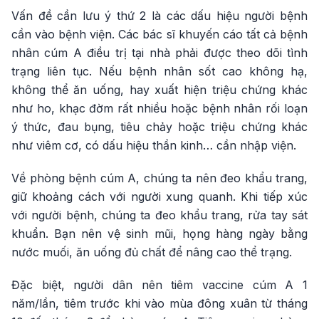
Vấn đề cần lưu ý thứ 2 là các dấu hiệu người bệnh
cần vào bệnh viện. Các bác sĩ khuyến cáo tất cả bệnh
nhân cúm A điều trị tại nhà phải được theo dõi tình
trạng liên tục. Nếu bệnh nhân sốt cao không hạ,
không thể ăn uống, hay xuất hiện triệu chứng khác
như ho, khạc đờm rất nhiều hoặc bệnh nhân rối loạn
ý thức, đau bụng, tiêu chảy hoặc triệu chứng khác
như viêm cơ, có dấu hiệu thần kinh… cần nhập viện.
Về phòng bệnh cúm A, chúng ta nên đeo khẩu trang,
giữ khoảng cách với người xung quanh. Khi tiếp xúc
với người bệnh, chúng ta đeo khẩu trang, rửa tay sát
khuẩn. Bạn nên vệ sinh mũi, họng hàng ngày bằng
nước muối, ăn uống đủ chất để nâng cao thể trạng.
Đặc biệt, người dân nên tiêm vaccine cúm A 1
năm/lần, tiêm trước khi vào mùa đông xuân từ tháng