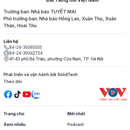
Trưởng ban: Nhà báo TUYẾT MAI
Phó trưởng ban: Nhà báo Hồng Lan, Xuân Thọ, Xuân
Thân, Hoài Thu
Liên hệ
84-24-39365555
84-24-39342724
41-43 phố Bà Triệu, phường Cửa Nam, TP. Hà Nội
Phát triển và vận hành bởi SolidTech
Mạng xã hội
Theo dõi:
Trang chủ
Mới nhất
Xem nhiều
Podcast