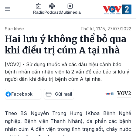
Nhảy đến nội dung
Podcast
Radio
Multimedia
Main navigation
Sức khỏe
Thứ tư, 13:15, 27/07/2022
Hai lưu ý không thể bỏ qua
khi điều trị cúm A tại nhà
[VOV2] - Sử dụng thuốc và các dấu hiệu cảnh báo
bệnh nhân cần nhập viện là 2 vấn đề các bác sĩ lưu ý
người dân khi điều trị bệnh cúm A tại nhà.
VOV2
Facebook
Gửi mail
Theo BS Nguyễn Trọng Hưng (Khoa Bệnh Nghề
nghiệp, Bệnh viện Thanh Nhàn), đa phần các bệnh
nhân cúm A đến viện trong tình trạng sốt, chảy nước