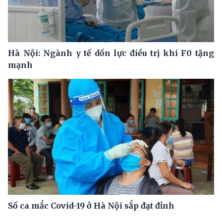
Hà Nội: Ngành y tế dồn lực điều trị khi F0 tặng
mạnh
Số ca mắc Covid-19 ở Hà Nội sắp đạt đỉnh