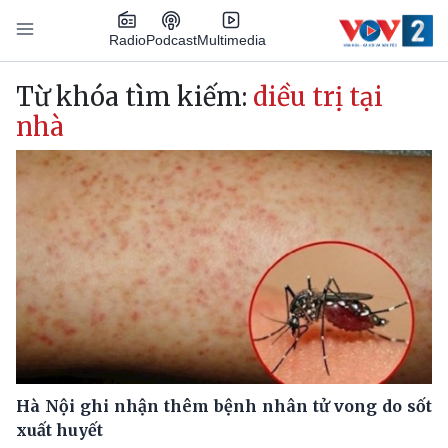
Nhảy đến nội dung
Podcast
Radio
Multimedia
Main navigation
Từ khóa tìm kiếm:
diều trị tại
nhà
Hà Nội ghi nhận thêm bệnh nhân tử vong do sốt
xuất huyết