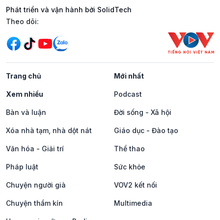
Phát triển và vận hành bởi SolidTech
Mạng xã hội
Theo dõi:
Trang chủ
Mới nhất
Xem nhiều
Podcast
Bàn và luận
Đời sống - Xã hội
Xóa nhà tạm, nhà dột nát
Giáo dục - Đào tạo
Văn hóa - Giải trí
Thể thao
Pháp luật
Sức khỏe
Chuyện người già
VOV2 kết nối
Chuyện thầm kín
Multimedia