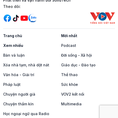
Phát triển và vận hành bởi SolidTech
Mạng xã hội
Theo dõi:
Trang chủ
Mới nhất
Xem nhiều
Podcast
Bàn và luận
Đời sống - Xã hội
Xóa nhà tạm, nhà dột nát
Giáo dục - Đào tạo
Văn hóa - Giải trí
Thể thao
Pháp luật
Sức khỏe
Chuyện người già
VOV2 kết nối
Chuyện thầm kín
Multimedia
Học ngoại ngữ qua Radio