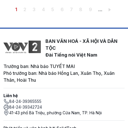
Pagination
Trang hiện thời
Trang
Trang
Trang
Trang
Trang
Trang
Trang
Trang
1
2
3
4
5
6
7
8
9
…
BAN VĂN HOÁ - XÃ HỘI VÀ DÂN
TỘC
Đài Tiếng nói Việt Nam
Trưởng ban: Nhà báo TUYẾT MAI
Phó trưởng ban: Nhà báo Hồng Lan, Xuân Thọ, Xuân
Thân, Hoài Thu
Liên hệ
84-24-39365555
84-24-39342724
41-43 phố Bà Triệu, phường Cửa Nam, TP. Hà Nội