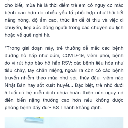
cho biết, mùa hè là thời điểm trẻ em có nguy cơ mắc
bệnh cao hơn do nhiều yếu tố phối hợp như thời tiết
nắng nóng, độ ẩm cao, thức ăn dễ ôi thiu và việc di
chuyển, tiếp xúc đông người trong các chuyến du lịch
hoặc về quê nghỉ hè.
“Trong giai đoạn này, trẻ thường dễ mắc các bệnh
đường hô hấp như cúm, COVID-19, viêm phổi, bệnh
do vi rút hợp bào hô hấp RSV; các bệnh tiêu hóa như
tiêu chảy, tay chân miệng; ngoài ra còn có các bệnh
truyền nhiễm theo mùa như sởi, thủy đậu, viêm não
Nhật Bản hay sốt xuất huyết… Đặc biệt, trẻ nhỏ dưới
5 tuổi có hệ miễn dịch chưa hoàn thiện nên nguy cơ
diễn biến nặng thường cao hơn nếu không được
phòng bệnh đầy đủ”- BS Thành khẳng định.