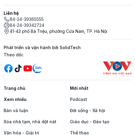
Liên hệ
84-24-39365555
84-24-39342724
41-43 phố Bà Triệu, phường Cửa Nam, TP. Hà Nội
Phát triển và vận hành bởi SolidTech
Mạng xã hội
Theo dõi:
Trang chủ
Mới nhất
Xem nhiều
Podcast
Bàn và luận
Đời sống - Xã hội
Xóa nhà tạm, nhà dột nát
Giáo dục - Đào tạo
Văn hóa - Giải trí
Thể thao